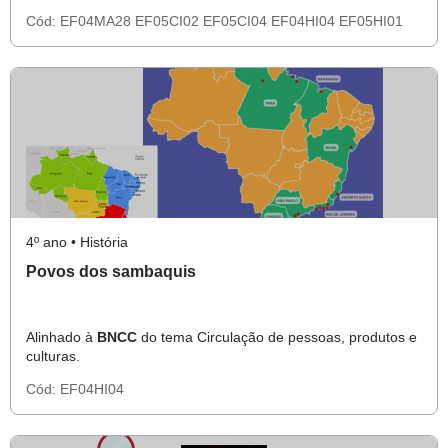
Cód:
EF04MA28
EF05CI02
EF05CI04
EF04HI04
EF05HI01
4º ano • História
Povos dos sambaquis
Alinhado à
BNCC
do tema Circulação de pessoas, produtos e
culturas.
Cód:
EF04HI04