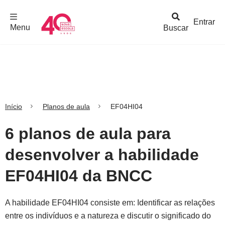
F
c
h
a
r
M
e
n
Logo
e
u
Entrar
Menu
Buscar
Nova
Escola
Início
Planos de aula
EF04HI04
6 planos de aula para
desenvolver a habilidade
EF04HI04 da BNCC
A habilidade EF04HI04 consiste em: Identificar as relações
entre os indivíduos e a natureza e discutir o significado do