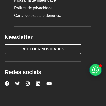
Programa de integridade
Política de privacidade
Canal de escuta e denúncia
Newsletter
RECEBER NOVIDADES
Redes sociais
Nova
Nova
Nova
Nova
Nova
Escola
Escola
Escola
Escola
Escola
no
no
no
no
no
Facebook
Twitter
Instagram
LinkedIn
YouTube