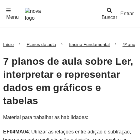
F
c
h
a
r
M
e
n
Logo
e
u
Entrar
Menu
Buscar
Nova
Escola
Início
Planos de aula
Ensino Fundamental
4º ano
7 planos de aula sobre Ler,
interpretar e representar
dados em gráficos e
tabelas
Material para trabalhar as habilidades:
EF04MA04
: Utilizar as relações entre adição e subtração,
bem como entre multiplicação e divisão, para ampliar as