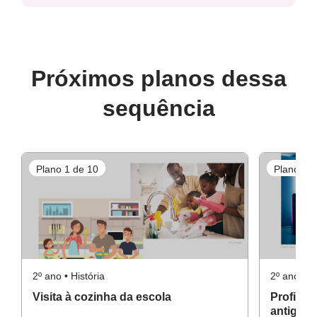
Próximos planos dessa
sequência
Plano 1 de 10
Plano 2 d
2º ano • História
2º ano • Hi
Visita à cozinha da escola
Profissõ
antigam