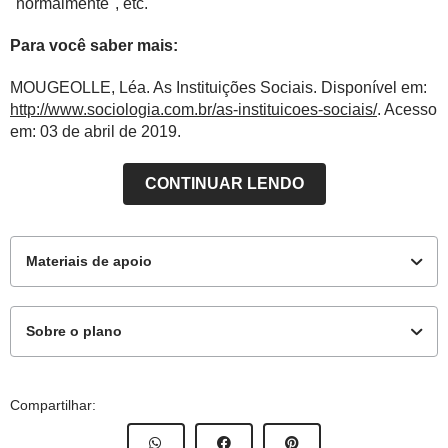
"normalmente", etc.
Para você saber mais:
MOUGEOLLE, Léa. As Instituições Sociais. Disponível em:
http://www.sociologia.com.br/as-instituicoes-sociais/
. Acesso
em: 03 de abril de 2019.
CONTINUAR LENDO
Materiais de apoio
Sobre o plano
Materiais complementares
Este plano de aula foi produzido pelo Time de Autores
Compartilhar:
de Nova Escola