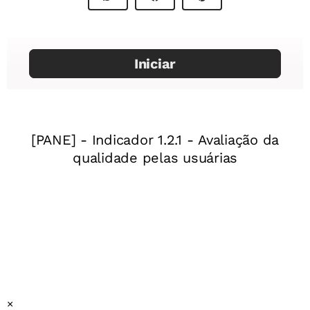
Álbum de família
Professor:
Helena Eher
Mentor
: Graciele Fabricio
Especialista:
Danielle Ferreira
Sugestão de capa
Assessor pedagógico:
Oldimar Cardoso
Ano:
2º ano do Ensino Fundamental
Unidade temática:
A comunidade e seus registros
Objeto(s) de conhecimento:
A noção do “Eu” e do
“Outro”: comunidade, convivências e interações entre
pessoas
Habilidade(s) da BNCC
:
(EF02HI02) Identificar e
×