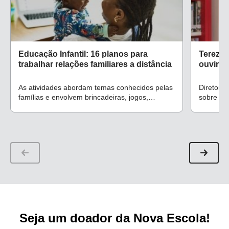
Educação Infantil: 16 planos para
Tereza 
trabalhar relações familiares a distância
ouvir as
As atividades abordam temas conhecidos pelas
Diretora
famílias e envolvem brincadeiras, jogos,
sobre a 
desenhos e fotografia
na prátic
escola e 
Seja um doador da Nova Escola!