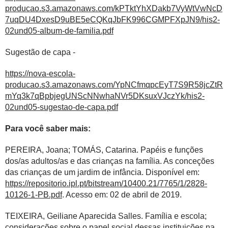
producao.s3.amazonaws.com/kPTktYhXDakb7VyWtVwNcD
7uqDU4DxesD9uBE5eCQKqJbFK996CGMPFXpJN9/his2-
02und05-album-de-familia.pdf
Sugestão de capa -
https://nova-escola-
producao.s3.amazonaws.com/YpNCfmqpcEyT7S9R58jcZtR
mYq3k7qBpbjegUNScNNwhaNVr5DKsuxVJczYk/his2-
02und05-sugestao-de-capa.pdf
Para você saber mais:
PEREIRA, Joana; TOMÁS, Catarina. Papéis e funções
dos/as adultos/as e das crianças na família. As conceções
das crianças de um jardim de infância. Disponível em:
https://repositorio.ipl.pt/bitstream/10400.21/7765/1/2828-
10126-1-PB.pdf
. Acesso em: 02 de abril de 2019.
TEIXEIRA, Geiliane Aparecida Salles. Família e escola;
considerações sobre o papel social dessas instituições na