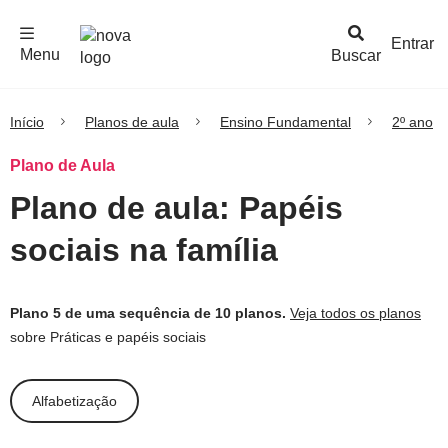
F
c
h
a
r
M
e
n
Logo
e
u
Entrar
Menu
Buscar
Nova
Escola
Início
Planos de aula
Ensino Fundamental
2º ano
Plano de Aula
Plano de aula: Papéis
sociais na família
Plano 5 de uma sequência de 10 planos.
Veja todos os planos
sobre Práticas e papéis sociais
Alfabetização