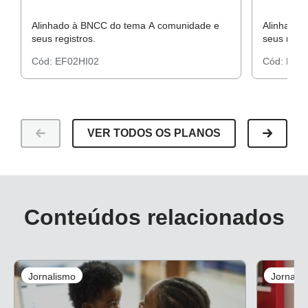
Alinhado à BNCC do tema A comunidade e
Alinhado 
seus registros.
seus regis
Cód:
EF02HI02
Cód:
EF02
VER TODOS OS PLANOS
Conteúdos relacionados
Jornalismo
Jornali