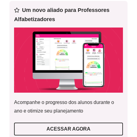
descrever práticas e papéis sociais que as pessoas
exercem em diferentes comunidades.
Um novo aliado para Professores
Alfabetizadores
Palavras-Chave:
família; familiares; papéis; sociais
Acompanhe o progresso dos alunos durante o
ano e otimize seu planejamento
ACESSAR AGORA