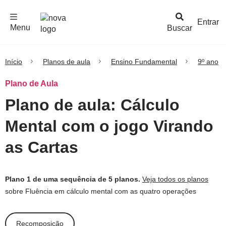
F
c
h
a
r
M
e
n
Logo
e
u
Entrar
Menu
Buscar
Nova
Escola
Início
Planos de aula
Ensino Fundamental
9º ano
Plano de Aula
Plano de aula: Cálculo
Mental com o jogo Virando
as Cartas
Plano 1 de uma sequência de 5 planos.
Veja todos os planos
sobre Fluência em cálculo mental com as quatro operações
Recomposição