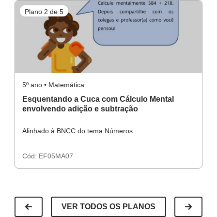
Resolução do atividade principal
Plano 2 de 5
P
Conceito-chave
Cálculo Mental
Recursos necessários
Resolução do raio x
Dados
5º ano • Matemática
5º
Cartas numeradas
Esquentando a Cuca com Cálculo Mental
B
envolvendo adição e subtração
Tabela de pontos
Projetor de slides
Alinhado à BNCC do tema Números.
A
Resolução do atividade complementar
Lousa/quadro/canetão/giz
Calculadora
Cód:
EF05MA07
C
VER TODOS OS PLANOS