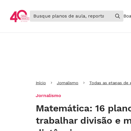
Boa
Ir para Cabeçalho
Ir para Menu
Ir para conteúdo principal
Ir para Rodapé
Início
Jornalismo
Todas as etapas de 
Jornalismo
Matemática: 16 plano
trabalhar divisão e m