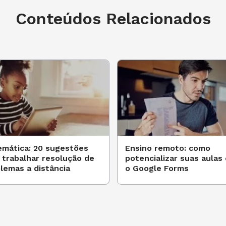
 da aula, o conceito de multiplicação
Conteúdos Relacionados
representem uma série de somas a partir
de, peça aos alunos que formem duplas.
açãs, as duplas serão incentivadas a
omprou em 4 sacolas e em 8 pacotes, e
rse com os alunos sobre a maneira que
les poderão receber o exercício em
mática: 20 sugestões
Ensino remoto: como
 trabalhar resolução de
potencializar suas aulas
lemas a distância
o Google Forms
ra os alunos completarem o jogo
e os resultados e os caminhos que a
alta do jogo, as crianças podem fazer o