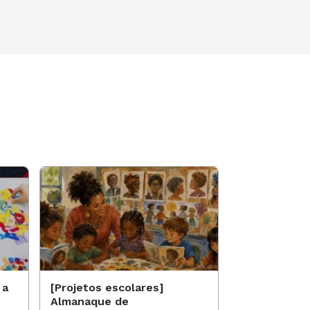
 a
[Projetos escolares]
[Projetos es
Almanaque de
Saberes qui