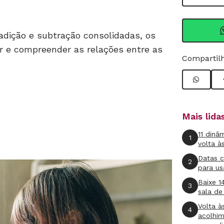
dição e subtração consolidadas, os
r e compreender as relações entre as
Compartilh
Mais lid
11 dinâ
1
volta à
Datas 
2
para us
Baixe 1
3
sala de
Volta à
4
acolhi