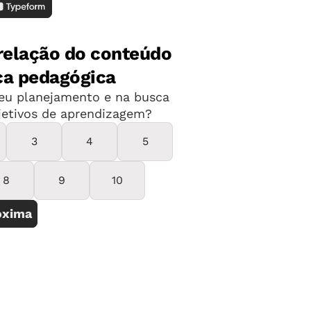
 mental. Esse é o primeiro passo", diz
stratégias para desenvolver o cálculo
culo mental para os dedos". É preciso,
tender como pensar. Para entender quais
ar ao resultado de uma questão, basta
r estratégias para o cálculo mental em
 no Ensino Fundamental 1,
um
total de 1.500 planos de Matemática
,
 Todos os planos de aula NOVA ESCOLA
o aluno no centro do processo de
 Nacional Comum Curricular (BNCC)
.