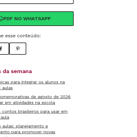
PDF NO WHATSAPP
e esse conteúdo:
as da semana
micas para integrar os alunos na
s aulas
comemorativas de agosto de 2026
ar em atividades na escola
4 contos brasileiros para usar em
 aula
s aulas: planejamento e
mento para promover novas