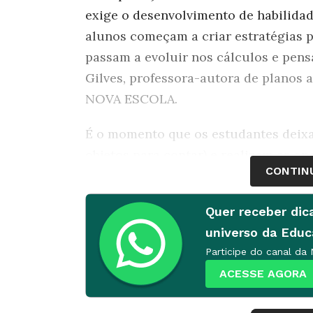
exige o desenvolvimento de habilida
alunos começam a criar estratégias p
passam a evoluir nos cálculos e pensa
Gilves, professora-autora de planos
NOVA ESCOLA.
É o momento que os estudantes deixa
objetos para contar) e realizam as o
CONTIN
pode parecer um desafio enorme à pri
maneira muito mais fácil”, garante a
Quer receber dic
Os exercícios de divisão e multiplica
universo da Edu
estudantes, em um período que o cálc
Participe do canal da
Ensino Fundamental. Por isso, aprese
ACESSE AGORA
suficiente. “Não adianta exigir que 