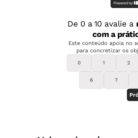
sem ensinar as estratégias de cálculo
Paula. Ao professor cabe ensinar as e
mental. "Senão, eles transferem o cál
portanto, capacitar as crianças a en
estratégias são elaboradas para cheg
uma coisa simples: perguntar!
Para ajudar seus alunos a desenvolve
operações de multiplicação e divisão
selecionamos 16 planos de aula de 
já adaptados para o ensino remoto.
contemplam atividades que colocam 
aprendizagem e são alinhados à
Base