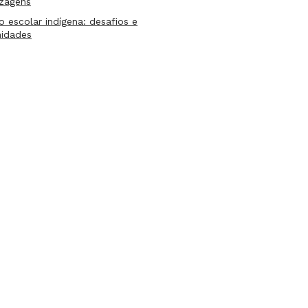
izagens
lo escolar indígena: desafios e
nidades