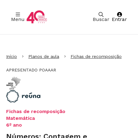
Menu
Buscar
Entrar
Ir para Cabeçalho
Ir para Menu
Ir para conteúdo principal
Ir para Rodapé
Início
Planos de aula
Fichas de recomposição
APRESENTADO POAAAR
Fichas de recomposição
Matemática
6º ano
Números: Contagem e