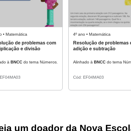
o • Matemática
4º ano • Matemática
lução de problemas com
Resolução de problemas
iplicação e divisão
adição e subtração
hado à
BNCC
do tema Números.
Alinhado à
BNCC
do tema Núm
EF04MA03
Cód:
EF04MA03
eja um doador da Nova Escol