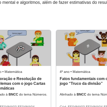
o mental e algoritmos, além de fazer estimativas do resu
o • Matemática
4º ano • Matemática
oração e Resolução de
Fatos fundamentais com 
lemas com o jogo Cartas
jogo “Truco da divisão”
máticas
hado à
BNCC
do tema Números.
Alinhado à
BNCC
do tema Núm
EF04MA03
EF04MA04
Cód:
EF04MA03
EF04MA04
E