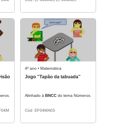
4º ano • Matemática
visão
Jogo “Tapão da tabuada”
eros.
Alinhado à
BNCC
do tema Números.
F04M
Cód:
EF04MA03