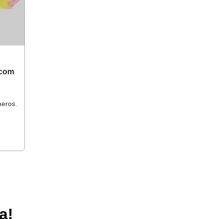
 com
eros.
a!