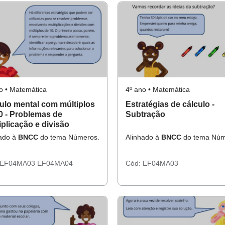
o • Matemática
4º ano • Matemática
ulo mental com múltiplos
Estratégias de cálculo -
0 - Problemas de
Subtração
iplicação e divisão
hado à
BNCC
do tema Números.
Alinhado à
BNCC
do tema Núm
EF04MA03
EF04MA04
Cód:
EF04MA03