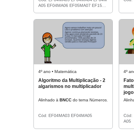
A05
EF04MA06
EF05MA07
EF15C
O03
EF15CO04
4º ano • Matemática
4º an
Algoritmo da Multiplicação - 2
Fato
algarismos no multiplicador
mult
jogo
Alinhado à
BNCC
do tema Números.
Alin
Cód:
EF04MA03
EF04MA05
Cód:
A05