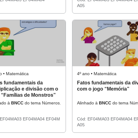
A05
o • Matemática
4º ano • Matemática
s fundamentais da
Fatos fundamentais da di
iplicação e divisão com o
com o jogo “Memória”
 “Famílias de Monstros”
hado à
BNCC
do tema Números.
Alinhado à
BNCC
do tema Núm
EF04MA03
EF04MA04
EF04M
Cód:
EF04MA03
EF04MA04
E
A05