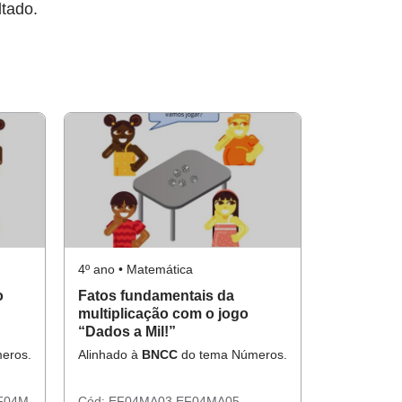
ltado.
4º ano • Matemática
o
Fatos fundamentais da
multiplicação com o jogo
“Dados a Mil!”
eros.
Alinhado à
BNCC
do tema Números.
F04M
Cód:
EF04MA03
EF04MA05