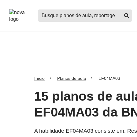
Logo
Buscar
Nova
planos
Escola
de
aula,
notícias,
cursos
e
mais
Início
Planos de aula
EF04MA03
15 planos de aul
EF04MA03 da B
A habilidade EF04MA03 consiste em: Reso