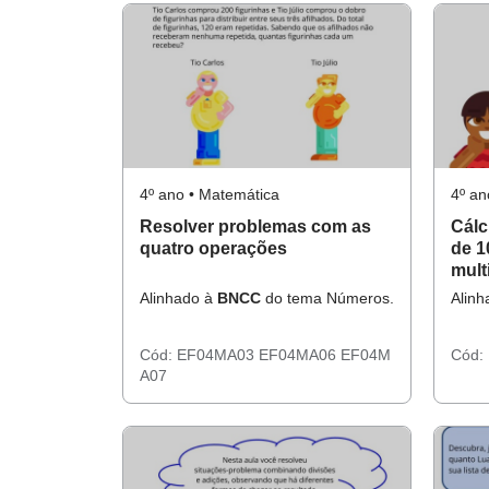
4º ano • Matemática
4º an
Resolver problemas com as
Cálc
quatro operações
de 1
mult
Alinhado à
BNCC
do tema Números.
Alin
Cód:
EF04MA03
EF04MA06
EF04M
Cód:
A07