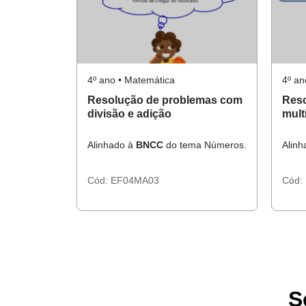
4º ano • Matemática
4º an
Resolução de problemas com
Reso
divisão e adição
mult
Alinhado à
BNCC
do tema Números.
Alin
Cód:
EF04MA03
Cód:
S