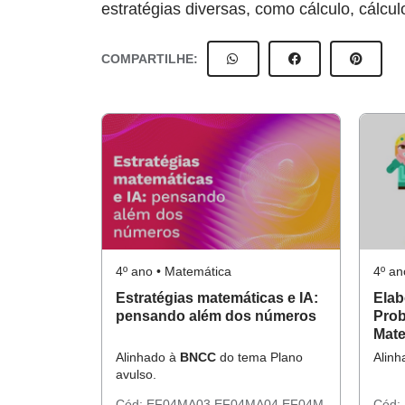
estratégias diversas, como cálculo, cálcul
COMPARTILHE:
4º ano • Matemática
4º an
Estratégias matemáticas e IA:
Elab
pensando além dos números
Prob
Mate
Alinhado à
BNCC
do tema Plano
Alin
avulso.
Cód:
EF04MA03
EF04MA04
EF04M
Cód: