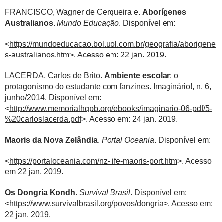
FRANCISCO, Wagner de Cerqueira e.
Aborígenes
Australianos
.
Mundo Educação
. Disponível em:
<
https://mundoeducacao.bol.uol.com.br/geografia/aborigene
s-australianos.htm
>. Acesso em: 22 jan. 2019.
LACERDA, Carlos de Brito.
Ambiente escolar
: o
protagonismo do estudante com fanzines. Imaginário!, n. 6,
junho/2014. Disponível em:
<
http://www.memorialhqpb.org/ebooks/imaginario-06-pdf/5-
%20carloslacerda.pdf
>. Acesso em: 24 jan. 2019.
Maoris da Nova Zelândia
.
Portal Oceania
. Disponível em:
<
https://portaloceania.com/nz-life-maoris-port.htm
>. Acesso
em 22 jan. 2019.
Os Dongria Kondh
.
Survival Brasil
. Disponível em:
<
https://www.survivalbrasil.org/povos/dongria
>. Acesso em:
22 jan. 2019.