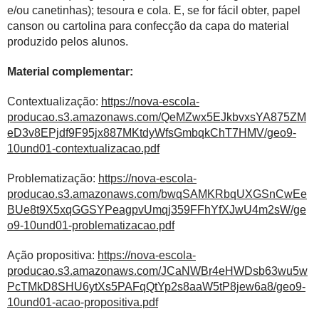
e/ou canetinhas); tesoura e cola. E, se for fácil obter, papel
canson ou cartolina para confecção da capa do material
produzido pelos alunos.
Material complementar:
Contextualização:
https://nova-escola-
producao.s3.amazonaws.com/QeMZwx5EJkbvxsYA875ZM
eD3v8EPjdf9F95jx887MKtdyWfsGmbqkChT7HMV/geo9-
10und01-contextualizacao.pdf
Problematização:
https://nova-escola-
producao.s3.amazonaws.com/bwqSAMKRbqUXGSnCwEe
BUe8t9X5xqGGSYPeagpvUmqj359FFhYfXJwU4m2sW/ge
o9-10und01-problematizacao.pdf
Ação propositiva:
https://nova-escola-
producao.s3.amazonaws.com/JCaNWBr4eHWDsb63wu5w
PcTMkD8SHU6ytXs5PAFqQtYp2s8aaW5tP8jew6a8/geo9-
10und01-acao-propositiva.pdf