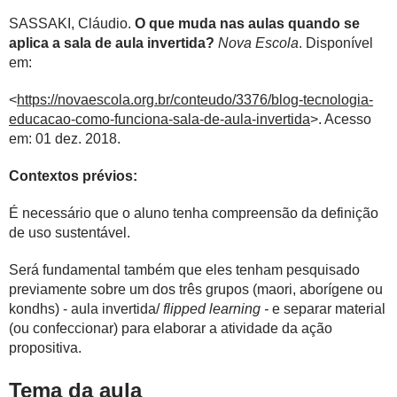
SASSAKI, Cláudio.
O que muda nas aulas quando se
aplica a sala de aula invertida?
Nova Escola
. Disponível
em:
<
https://novaescola.org.br/conteudo/3376/blog-tecnologia-
educacao-como-funciona-sala-de-aula-invertida
>. Acesso
em: 01 dez. 2018.
Contextos prévios:
É necessário que o aluno tenha compreensão da definição
de uso sustentável.
Será fundamental também que eles tenham pesquisado
previamente sobre um dos três grupos (maori, aborígene ou
kondhs) - aula invertida/
flipped learning -
e separar material
(ou confeccionar) para elaborar a atividade da ação
propositiva.
Tema da aula