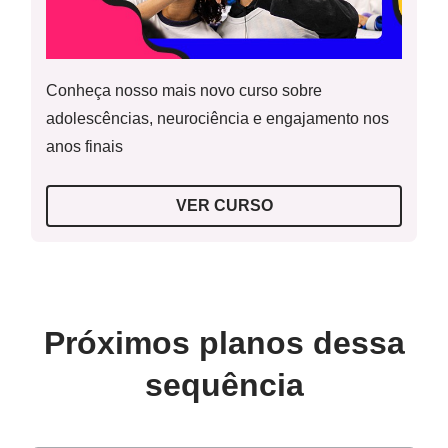
FRANCISCO, Wagner de Cerqueira e.
Aborígenes
Australianos
.
Mundo Educação
. Disponível em:
Conheça nosso mais novo curso sobre
<
https://mundoeducacao.bol.uol.com.br/geografia/aborigene
s-australianos.htm
>. Acesso em: 22 jan. 2019.
adolescências, neurociência e engajamento nos
anos finais
Os aborígenes
.
Survival Brasil
. Disponível em:
<
https://www.survivalbrasil.org/povos/aborigenes
>. Acesso
em: 24 jan. 2019.
VER CURSO
Kondh - Índia
Os Dongria Kondh
.
Survival Brasil
. Disponível em:
<
https://www.survivalbrasil.org/povos/dongria
>. Acesso em:
22 jan. 2019.
Próximos planos dessa
Maoris - Nova Zelândia
sequência
Maoris da Nova Zelândia
.
Portal Oceania
. Disponível em: