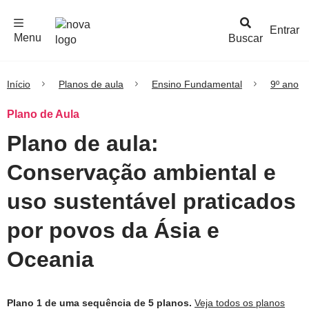
F
c
h
a
r
M
e
n
Logo
e
u
Entrar
Menu
Buscar
Nova
Escola
Início
Planos de aula
Ensino Fundamental
9º ano
Plano de Aula
Plano de aula:
Conservação ambiental e
uso sustentável praticados
por povos da Ásia e
Oceania
Plano 1 de uma sequência de 5 planos.
Veja todos os planos