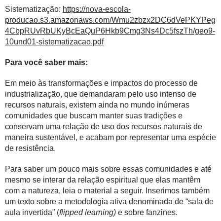
Sistematização:
https://nova-escola-
producao.s3.amazonaws.com/Wmu2zbzx2DC6dVePKYPeg
4CbpRUvRbUKyBcEaQuP6Hkb9Cmg3Ns4Dc5fszTh/geo9-
10und01-sistematizacao.pdf
Para você saber mais:
Em meio às transformações e impactos do processo de
industrialização, que demandaram pelo uso intenso de
recursos naturais, existem ainda no mundo inúmeras
comunidades que buscam manter suas tradições e
conservam uma relação de uso dos recursos naturais de
maneira sustentável, e acabam por representar uma espécie
de resistência.
Para saber um pouco mais sobre essas comunidades e até
mesmo se interar da relação espiritual que elas mantêm
com a natureza, leia o material a seguir. Inserimos também
um texto sobre a metodologia ativa denominada de “sala de
aula invertida” (
flipped learning)
e sobre fanzines.