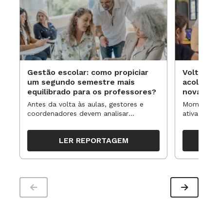
Gestão escolar: como propiciar
Volta às
um segundo semestre mais
acolhime
equilibrado para os professores?
novas ap
Antes da volta às aulas, gestores e
Momentos 
coordenadores devem analisar
ativa pode
resultados, definir prioridades e
para reorg
organizar ações para orientar o
propostas
LER REPORTAGEM
trabalho pedagógico ao longo do
período