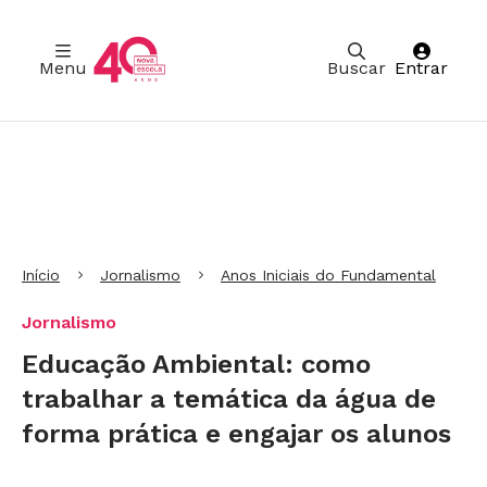
Menu
Buscar
Entrar
Ir para Cabeçalho
Ir para Menu
Ir para conteúdo principal
Ir para Rodapé
Início
Jornalismo
Anos Iniciais do Fundamental
Jornalismo
Educação Ambiental: como
trabalhar a temática da água de
forma prática e engajar os alunos