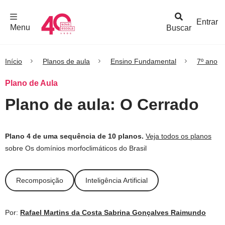
F
c
h
a
r
M
e
n
Logo
e
u
Entrar
Menu
Buscar
Nova
Escola
Início
Planos de aula
Ensino Fundamental
7º ano
Plano de Aula
Plano de aula: O Cerrado
Plano 4 de uma sequência de 10 planos.
Veja todos os planos
sobre Os domínios morfoclimáticos do Brasil
Recomposição
Inteligência Artificial
Por:
Rafael Martins da Costa
Sabrina Gonçalves Raimundo