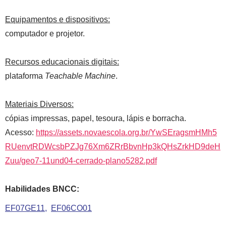
Equipamentos e dispositivos:
computador e projetor.
Recursos educacionais digitais:
plataforma
Teachable Machine
.
Materiais Diversos:
cópias impressas, papel, tesoura, lápis e borracha.
Acesso:
https://assets.novaescola.org.br/YwSEragsmHMh5
RUenvtRDWcsbPZJg76Xm6ZRrBbvnHp3kQHsZrkHD9deH
Zuu/geo7-11und04-cerrado-plano5282.pdf
Habilidades BNCC:
EF07GE11
EF06CO01