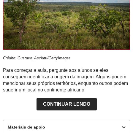
Crédito: Gustavo_Asciutti/GettyImages
Para começar a aula, pergunte aos alunos se eles
conseguem identificar a origem da imagem. Alguns podem
mencionar seus próprios territórios, enquanto outros podem
sugerir um local no continente africano.
Questione sobre as principais características do lugar:
CONTINUAR LENDO
- Como ele é?
- A vegetação é densa?
Materiais de apoio