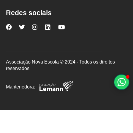
Redes sociais
Nova
Nova
Nova
Nova
Nova
Escola
Escola
Escola
Escola
Escola
no
no
no
no
no
Facebook
Twitter
Instagram
LinkedIn
YouTube
Associação Nova Escola © 2024 - Todos os direitos
reservados.
Mantenedora: