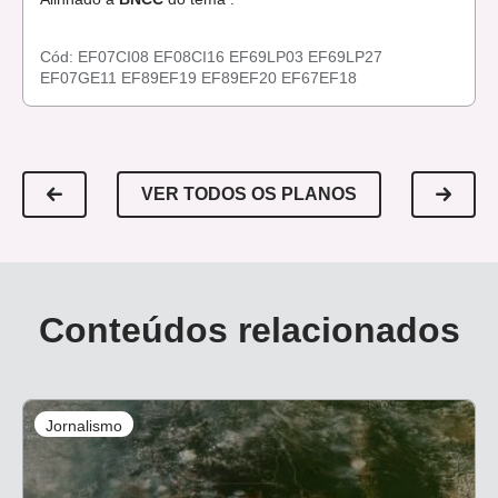
Cód:
EF07CI08
EF08CI16
EF69LP03
EF69LP27
EF07GE11
EF89EF19
EF89EF20
EF67EF18
VER TODOS OS PLANOS
Conteúdos relacionados
Jornalismo