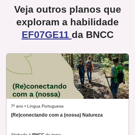
Veja outros planos que
exploram a habilidade
EF07GE11
da BNCC
7º ano • Língua Portuguesa
(Re)conectando com a (nossa) Natureza
Alinhado à
BNCC
do tema .