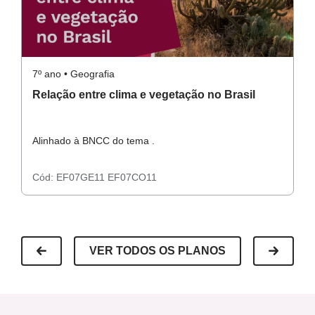
7º ano • Geografia
7º
Relação entre clima e vegetação no Brasil
A
Alinhado à BNCC do tema .
Al
Cód:
EF07GE11
EF07CO11
C
VER TODOS OS PLANOS