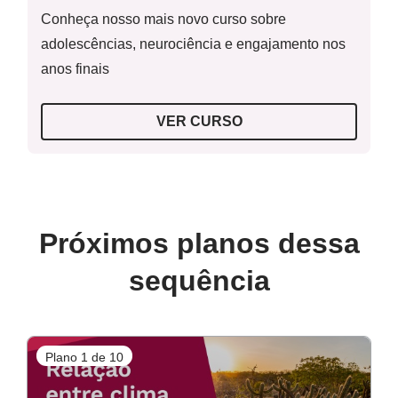
Conheça nosso mais novo curso sobre
adolescências, neurociência e engajamento nos
anos finais
VER CURSO
Próximos planos dessa
sequência
Plano 1 de 10
P