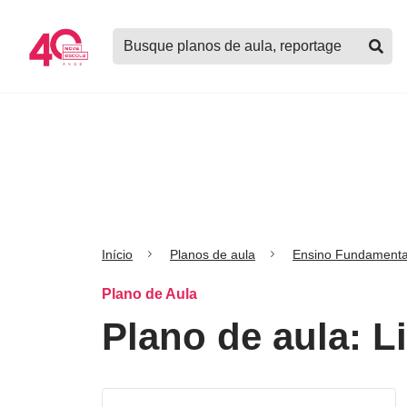
Logo
Buscar
Nova
planos
Escola
de
aula,
notícias,
cursos
e
mais
Início
Planos de aula
Ensino Fundamenta
Plano de Aula
Plano de aula: 