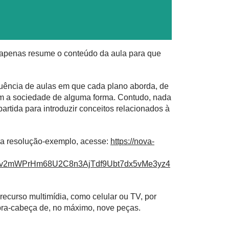
e apenas resume o conteúdo da aula para que
quência de aulas em que cada plano aborda, de
am a sociedade de alguma forma. Contudo, nada
artida para introduzir conceitos relacionados à
ma resolução-exemplo, acesse:
https://nova-
zBv2mWPrHm68U2C8n3AjTdf9Ubt7dx5vMe3yz4
ecurso multimídia, como celular ou TV, por
ra-cabeça de, no máximo, nove peças.