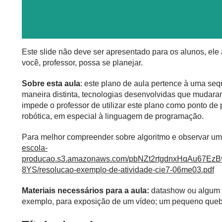
Este slide não deve ser apresentado para os alunos, el
você, professor, possa se planejar.
Sobre esta aula
: este plano de aula pertence à uma se
maneira distinta, tecnologias desenvolvidas que mudar
impede o professor de utilizar este plano como ponto de p
robótica, em especial à linguagem de programação.
Para melhor compreender sobre algoritmo e observar u
escola-
producao.s3.amazonaws.com/pbNZt2rtgdnxHqAu67E
8YS/resolucao-exemplo-de-atividade-cie7-06me03.pdf
Materiais necessários para a aula:
datashow ou algum r
exemplo, para exposição de um vídeo; um pequeno queb