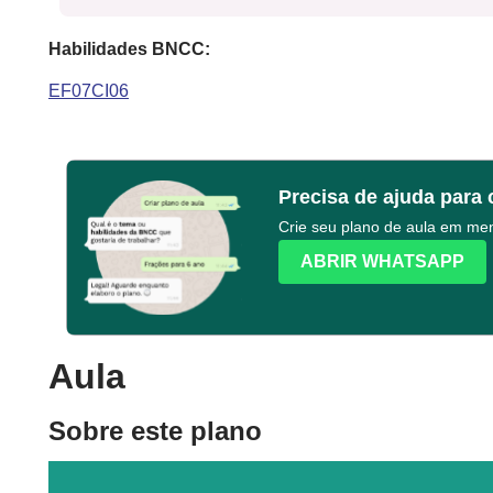
Habilidades BNCC:
EF07CI06
Precisa de ajuda para 
Crie seu plano de aula em m
ABRIR WHATSAPP
Aula
Sobre este plano