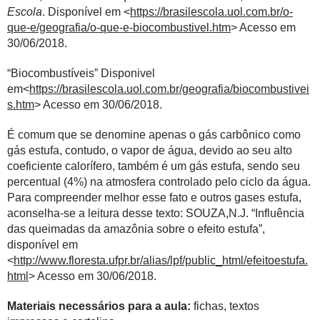
Escola
. Disponível em <
https://brasilescola.uol.com.br/o-
que-e/geografia/o-que-e-biocombustivel.htm
> Acesso em
30/06/2018.
“Biocombustíveis” Disponivel
em<
https://brasilescola.uol.com.br/geografia/biocombustivei
s.htm
> Acesso em 30/06/2018.
É comum que se denomine apenas o gás carbônico como
gás estufa, contudo, o vapor de água, devido ao seu alto
coeficiente calorífero, também é um gás estufa, sendo seu
percentual (4%) na atmosfera controlado pelo ciclo da água.
Para compreender melhor esse fato e outros gases estufa,
aconselha-se a leitura desse texto: SOUZA,N.J. “Influência
das queimadas da amazônia sobre o efeito estufa”,
disponível em
<
http://www.floresta.ufpr.br/alias/lpf/public_html/efeitoestufa.
html
> Acesso em 30/06/2018.
Materiais necessários para a aula:
fichas, textos