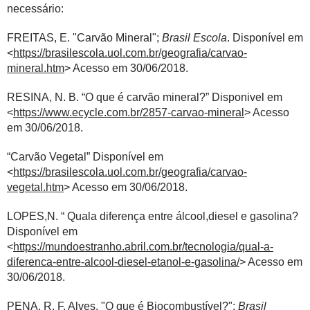
necessário:
FREITAS, E. "Carvão Mineral";
Brasil Escola
. Disponível em
<
https://brasilescola.uol.com.br/geografia/carvao-
mineral.htm
> Acesso em 30/06/2018.
RESINA, N. B. “O que é carvão mineral?” Disponivel em
<
https://www.ecycle.com.br/2857-carvao-mineral
> Acesso
em 30/06/2018.
“Carvão Vegetal” Disponível em
<
https://brasilescola.uol.com.br/geografia/carvao-
vegetal.htm
> Acesso em 30/06/2018.
LOPES,N. “ Quala diferença entre álcool,diesel e gasolina?
Disponível em
<
https://mundoestranho.abril.com.br/tecnologia/qual-a-
diferenca-entre-alcool-diesel-etanol-e-gasolina/
> Acesso em
30/06/2018.
PENA, R. F. Alves. "O que é Biocombustível?";
Brasil