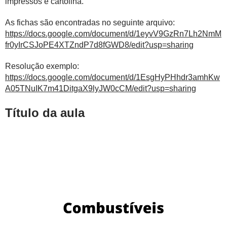
impressos e cartolina.
As fichas são encontradas no seguinte arquivo:
https://docs.google.com/document/d/1eyvV9GzRn7Lh2NmM
fr0yIrCSJoPE4XTZndP7d8fGWD8/edit?usp=sharing
Resolução exemplo:
https://docs.google.com/document/d/1EsgHyPHhdr3amhKw
A05TNuIK7m41DitgaX9lyJW0cCM/edit?usp=sharing
Título da aula