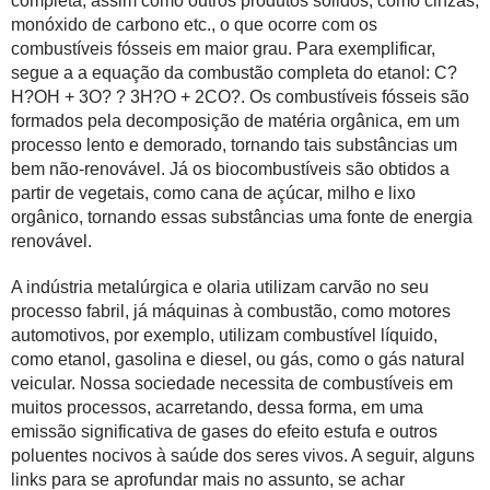
completa, assim como outros produtos sólidos, como cinzas,
monóxido de carbono etc., o que ocorre com os
combustíveis fósseis em maior grau. Para exemplificar,
segue a a equação da combustão completa do etanol: C?
H?OH + 3O? ? 3H?O + 2CO?. Os combustíveis fósseis são
formados pela decomposição de matéria orgânica, em um
processo lento e demorado, tornando tais substâncias um
bem não-renovável. Já os biocombustíveis são obtidos a
partir de vegetais, como cana de açúcar, milho e lixo
orgânico, tornando essas substâncias uma fonte de energia
renovável.
A indústria metalúrgica e olaria utilizam carvão no seu
processo fabril, já máquinas à combustão, como motores
automotivos, por exemplo, utilizam combustível líquido,
como etanol, gasolina e diesel, ou gás, como o gás natural
veicular. Nossa sociedade necessita de combustíveis em
muitos processos, acarretando, dessa forma, em uma
emissão significativa de gases do efeito estufa e outros
poluentes nocivos à saúde dos seres vivos. A seguir, alguns
links para se aprofundar mais no assunto, se achar