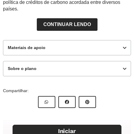
política de créditos de carbono acordada entre diversos
países.
CONTINUAR LENDO
Materiais de apoio
Sobre o plano
Materiais Complementares
7º ano
Compartilhar:
Objetivos de aprendizagem
Texto para impressão - Contexto - Combustíveis
Classificar os combustíveis quanto ao estado físico, sua
origem e sua aplicação.