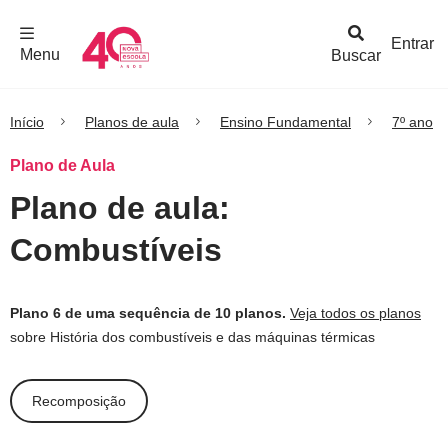
F
c
h
a
r
M
e
n
Logo
e
u
Entrar
Menu
Buscar
Nova
Escola
Início
Planos de aula
Ensino Fundamental
7º ano
Plano de Aula
Plano de aula:
Combustíveis
Plano 6 de uma sequência de 10 planos.
Veja todos os planos
sobre História dos combustíveis e das máquinas térmicas
Recomposição