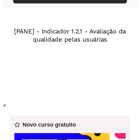
Habilidade da Base Nacional Comum Curricular
Atividade para impressão - Mão na Massa -
(EF07CI06) Discutir e avaliar mudanças econômicas,
Combustíveis
culturais e sociais, tanto na vida cotidiana quanto no mundo
do trabalho, decorrentes do desenvolvimento de novos
materiais e tecnologias (como automação e informatização).
Professor-autor:
Juliana Mascarenhas
Atividade para impressão - Mão na Massa -
Mentor:
Denise Curi
Combustíveis
Especialista:
Leandro Holanda
×
Novo curso gratuito