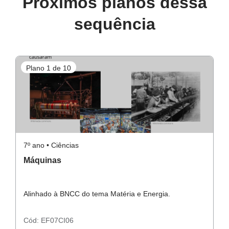
Próximos planos dessa
sequência
Plano 1 de 10
P
7º ano • Ciências
7º
Máquinas
M
Alinhado à BNCC do tema Matéria e Energia.
Al
Cód:
EF07CI06
C