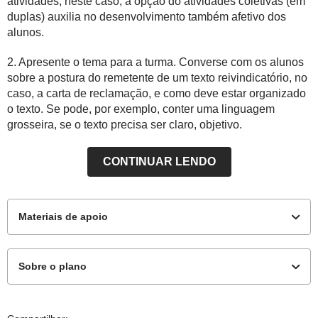
atividades, neste caso, a opção do atividades coletivas (em
duplas) auxilia no desenvolvimento também afetivo dos
alunos.
2. Apresente o tema para a turma. Converse com os alunos
sobre a postura do remetente de um texto reivindicatório, no
caso, a carta de reclamação, e como deve estar organizado
o texto. Se pode, por exemplo, conter uma linguagem
grosseira, se o texto precisa ser claro, objetivo.
CONTINUAR LENDO
Materiais de apoio
Sobre o plano
Para o aluno
Este plano de aula foi produzido pelo Time de Autores