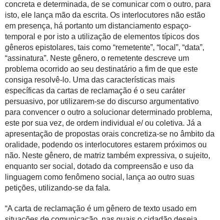
concreta e determinada, de se comunicar com o outro, para
isto, ele lança mão da escrita. Os interlocutores não estão
em presença, há portanto um distanciamento espaço-
temporal e por isto a utilização de elementos típicos dos
gêneros epistolares, tais como “remetente”, “local”, “data”,
“assinatura”. Neste gênero, o remetente descreve um
problema ocorrido ao seu destinatário a fim de que este
consiga resolvê-lo. Uma das características mais
específicas da cartas de reclamação é o seu caráter
persuasivo, por utilizarem-se do discurso argumentativo
para convencer o outro a solucionar determinado problema,
este por sua vez, de ordem individual e/ ou coletiva. Já a
apresentação de propostas orais concretiza-se no âmbito da
oralidade, podendo os interlocutores estarem próximos ou
não. Neste gênero, de matriz também expressiva, o sujeito,
enquanto ser social, dotado da compreensão e uso da
linguagem como fenômeno social, lança ao outro suas
petições, utilizando-se da fala.
“A carta de reclamação é um gênero de texto usado em
situações de comunicação, nas quais o cidadão deseja