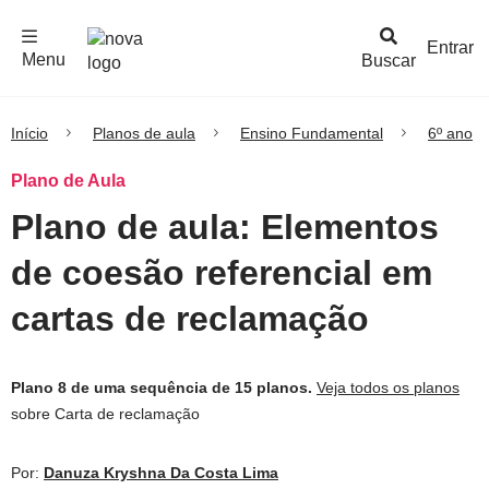
F
c
h
a
r
M
e
n
Logo
e
u
Entrar
Menu
Buscar
Nova
Escola
Início
Planos de aula
Ensino Fundamental
6º ano
Plano de Aula
Plano de aula: Elementos
de coesão referencial em
cartas de reclamação
Plano 8 de uma sequência de 15 planos.
Veja todos os planos
sobre Carta de reclamação
Por:
Danuza Kryshna Da Costa Lima