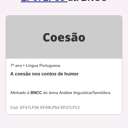
7º ano • Língua Portuguesa
A coesão nos contos de humor
Alinhado à
BNCC
do tema Análise linguística/Semiótica.
Cód:
EF67LP36
EF69LP54
EF07LP13