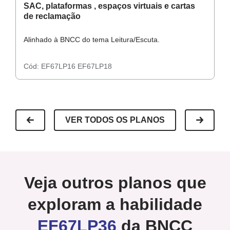
SAC, plataformas , espaços virtuais e cartas
C
de reclamação
Alinhado à BNCC do tema Leitura/Escuta.
Al
Cód:
EF67LP16
EF67LP18
C
VER TODOS OS PLANOS
Veja outros planos que
exploram a habilidade
EF67LP36
da BNCC