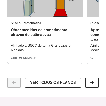
Livros didáticos de Geografia;
Aparelho de tablet, celular ou outro dispositivo móvel que
Resolução do Raio X
tenha baixado um aplicativo para uso do GPS, ou, um
5º ano • Matemática
5º ano • 
equipamento, GPS (opcional).
Obter medidas de comprimento
Apresen
através de estimativas
como un
área
Alinhado à BNCC do tema Grandezas e
Alinhado 
Resolução da Atividade Complementar
Medidas.
Medidas.
Cód:
EF05MA19
Cód:
EF0
VER TODOS OS PLANOS