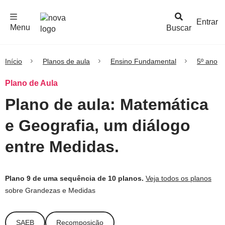
F
c
h
a
r
M
e
n
Logo
e
u
Entrar
Menu
Buscar
Nova
Escola
Início
Planos de aula
Ensino Fundamental
5º ano
Plano de Aula
Plano de aula: Matemática
e Geografia, um diálogo
entre Medidas.
Plano 9 de uma sequência de 10 planos.
Veja todos os planos
sobre Grandezas e Medidas
SAEB
Recomposição