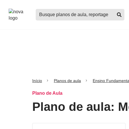
Logo
Buscar
Nova
planos
Escola
de
aula,
notícias,
cursos
e
mais
Início
Planos de aula
Ensino Fundamenta
Plano de Aula
Plano de aula: 