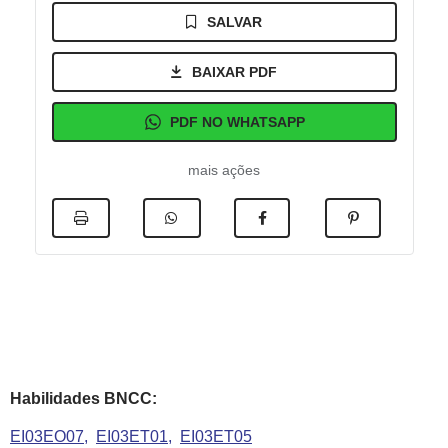
SALVAR
BAIXAR PDF
PDF NO WHATSAPP
mais ações
Habilidades BNCC:
EI03EO07
EI03ET01
EI03ET05