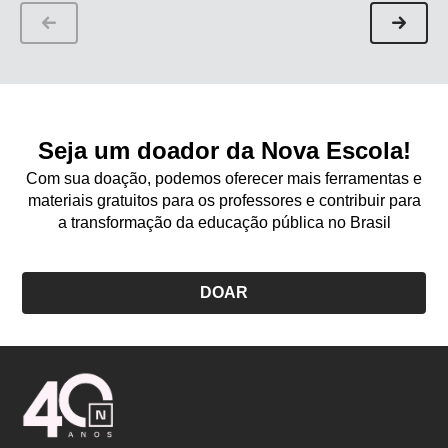
Para finalizar:
Ainda em roda, conte ao grupo que vocês farão uma
instalação do acervo no pátio ou em outro espaço da escola
que a acomode, para que a comunidade aprecie as
Seja um doador da Nova Escola!
coleções. Diga que depois vocês podem pensar em um
Com sua doação, podemos oferecer mais ferramentas e
espaço especial da escola para dispor o acervo de forma
materiais gratuitos para os professores e contribuir para
permanente. Em seguida, organize o grupo para a próxima
a transformação da educação pública no Brasil
proposta do dia.
DOAR
Logo
Nova
Escola