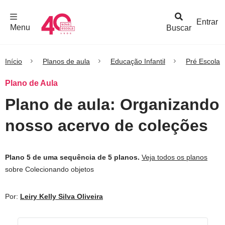
F
c
h
a
r
M
e
n
Logo
e
u
Entrar
Menu
Buscar
Nova
Escola
Início
Planos de aula
Educação Infantil
Pré Escola
Plano de Aula
Plano de aula: Organizando
nosso acervo de coleções
Plano 5 de uma sequência de 5 planos.
Veja todos os planos
sobre Colecionando objetos
Por:
Leiry Kelly Silva Oliveira