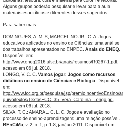
cartolinas, tesoura, cola e material para colorir e recortar.
Alguns grupos poderão pesquisar e levar para a aula
materiais específicos e diferentes desses sugeridos.
Para saber mais:
DOMINGUES, A. M. S; MARCELINO JR., C. A. Jogos
educativos aplicados no ensino de Ciências: uma análise
dos trabalhos apresentados no ENPEC.
Anais do ENEQ
.
Disponível em:
http://www.eneq2016.ufsc.br/anais/resumos/R0267-1.pdf
,
acesso em 06 jul. 2018.
LONGO, V. C. C.
Vamos jogar: Jogos como recursos
didáticos no ensino de Ciências e Biologia
. Disponível
em:
http://www.fcc.org.br/pesquisa/jsp/premioIncentivoEnsino/ar
quivo/textos/TextosFCC_35_Vera_Carolina_Longo.pd
,
acesso em 06 jul. 2018.
SILVA, T. C.; AMARAL, C. L. C. Jogos e avaliação no
processo de ensino-aprendizagem: uma relação possível.
REnCiMa
, v. 2, n. 1, p. 1-8, jan/jun 2011. Disponível em: