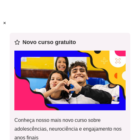
Este plano foi elaborado pelo Time de Autores NOVA
ESCOLA
×
Professor-autor:
Luciana Maria de Jesus Baptista Gomes
Mentor:
Aline Mendes Geraldi
Novo curso gratuito
Especialista:
Juliane Marques de Souza
Conheça nosso mais novo curso sobre
adolescências, neurociência e engajamento nos
anos finais