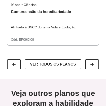
9º ano • Ciências
9º
Compreensão da hereditariedade
M
Alinhado à BNCC do tema Vida e Evolução.
Al
Cód:
EF09CI09
C
VER TODOS OS PLANOS
Veja outros planos que
exploram a habilidade