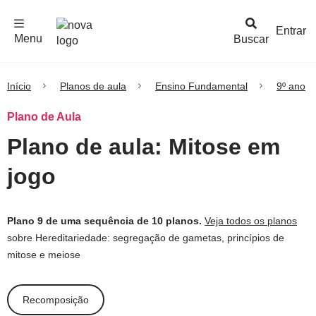
F
c
h
a
r
M
e
n
Logo
e
u
Entrar
Menu
Buscar
Nova
Escola
Início
Planos de aula
Ensino Fundamental
9º ano
Plano de Aula
Plano de aula: Mitose em
jogo
Plano 9 de uma sequência de 10 planos.
Veja todos os planos
sobre Hereditariedade: segregação de gametas, princípios de
mitose e meiose
Recomposição