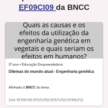
EF09CI09
da BNCC
2º ano • Educação Empreendedora
Dilemas do mundo atual - Engenharia genética
Alinhado à
BNCC
do tema .
Cód:
EF09CI09
EF67LP05
EF67LP23
EF69LP11