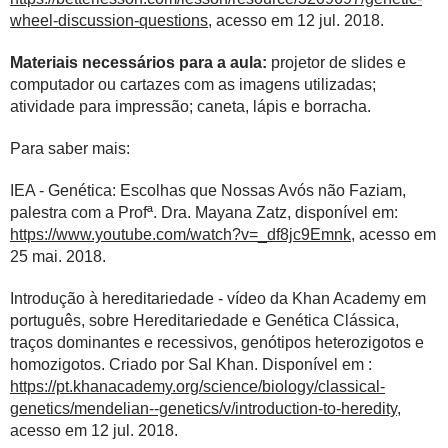
wheel-discussion-questions
, acesso em 12 jul. 2018.
Materiais necessários para a aula:
projetor de slides e
computador ou cartazes com as imagens utilizadas;
atividade para impressão; caneta, lápis e borracha.
Para saber mais:
IEA - Genética: Escolhas que Nossas Avós não Faziam,
palestra com a Profª. Dra. Mayana Zatz, disponível em:
https://www.youtube.com/watch?v=_df8jc9Emnk
, acesso em
25 mai. 2018.
Introdução à hereditariedade - vídeo da Khan Academy em
português, sobre Hereditariedade e Genética Clássica,
traços dominantes e recessivos, genótipos heterozigotos e
homozigotos. Criado por Sal Khan. Disponível em :
https://pt.khanacademy.org/science/biology/classical-
genetics/mendelian--genetics/v/introduction-to-heredity
,
acesso em 12 jul. 2018.