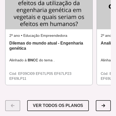
2º ano • Educação Empreendedora
2º ano •
Dilemas do mundo atual - Engenharia
Analisa
genética
Alinhado à
BNCC
do tema .
Alinhado
Cód:
EF09CI09
EF67LP05
EF67LP23
Cód:
EF0
EF69LP11
EF69LP1
VER TODOS OS PLANOS