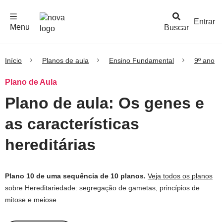
F
c
h
a
r
M
e
n
Logo
e
u
Entrar
Menu
Buscar
Nova
Escola
Início
Planos de aula
Ensino Fundamental
9º ano
Plano de Aula
Plano de aula: Os genes e
as características
hereditárias
Plano 10 de uma sequência de 10 planos.
Veja todos os planos
sobre Hereditariedade: segregação de gametas, princípios de
mitose e meiose