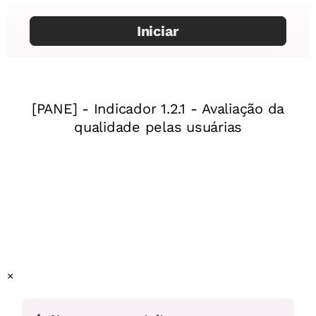
Examinar, por meio de uma investigação, algumas
características da espécie humana que são herdadas em
dominância ou em recessividade.
Comparar com os resultados dos colegas de sala e
observar as semelhanças e diferenças genéticas.
Habilidade da Base Nacional Comum Curricular
(EF09CI09) Discutir as ideias de Mendel sobre
hereditariedade (fatores hereditários, segregação, gametas,
fecundação), considerando-as para resolver problemas
envolvendo a transmissão de características hereditárias
em diferentes organismos.
(habilidade atendida parcialmente).
×
Este plano foi elaborado pelo Time de Autores NOVA
ESCOLA.