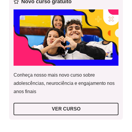
Novo curso gratuito
Professor-autor:
Luciana Maria de Jesus Baptista Gomes
Mentor:
Aline Mendes Geraldi
Especialista:
Juliane Marques de Souza
Conheça nosso mais novo curso sobre
adolescências, neurociência e engajamento nos
anos finais
VER CURSO