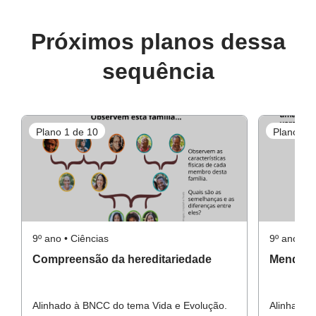
Próximos planos dessa
sequência
Plano 1 de 10
Plano 2 d
9º ano • Ciências
9º ano • C
Compreensão da hereditariedade
Mendel e
Alinhado à BNCC do tema Vida e Evolução.
Alinhado 