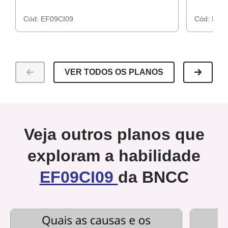
Cód:
EF09CI09
Cód:
EF09
VER TODOS OS PLANOS
Veja outros planos que
exploram a habilidade
EF09CI09
da BNCC