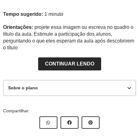
Tempo sugerido:
1 minuto
Orientações:
projete essa imagem ou escreva no quadro o
título da aula. Estimule a participação dos alunos,
perguntando o que eles esperam da aula após descobrirem
o título
CONTINUAR LENDO
Sobre o plano
9º Ano
Compartilhar:
Objetivos de aprendizagem