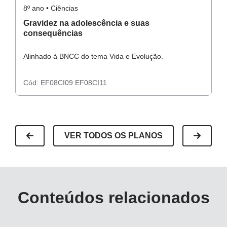
8º ano • Ciências
8º
Gravidez na adolescência e suas
E
consequências
u
Alinhado à BNCC do tema Vida e Evolução.
Al
Cód:
EF08CI09
EF08CI11
C
VER TODOS OS PLANOS
Conteúdos relacionados