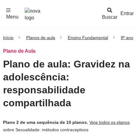
F
c
h
a
r
M
e
n
Logo
e
u
Entrar
Menu
Buscar
Nova
Escola
Início
Planos de aula
Ensino Fundamental
8º ano
Plano de Aula
Plano de aula: Gravidez na
adolescência:
responsabilidade
compartilhada
Plano 2 de uma sequência de 10 planos.
Veja todos os planos
sobre Sexualidade: métodos contraceptivos