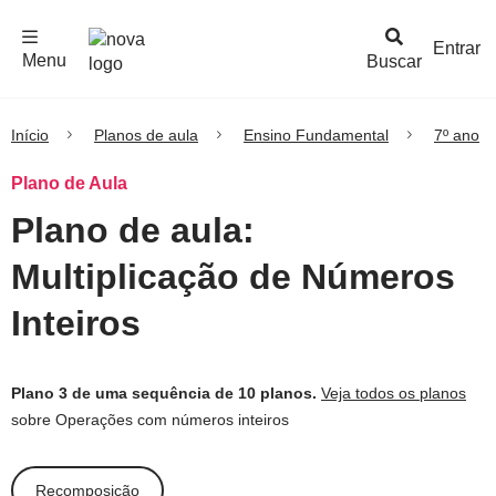
F
c
h
a
r
M
e
n
Logo
e
u
Entrar
Menu
Buscar
Nova
Escola
Início
Planos de aula
Ensino Fundamental
7º ano
Plano de Aula
Plano de aula:
Multiplicação de Números
Inteiros
Plano 3 de uma sequência de 10 planos.
Veja todos os planos
sobre Operações com números inteiros
Recomposição