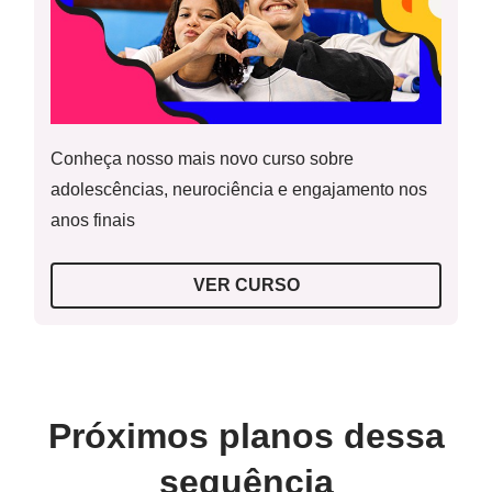
Multiplicação de números inteiros.
Guia de Intervenção
Recursos necessários
Lápis, borracha e caderno.
Conheça nosso mais novo curso sobre
adolescências, neurociência e engajamento nos
Resolução do Raio X
anos finais
VER CURSO
Resolução da Atividade Complementar
Próximos planos dessa
sequência