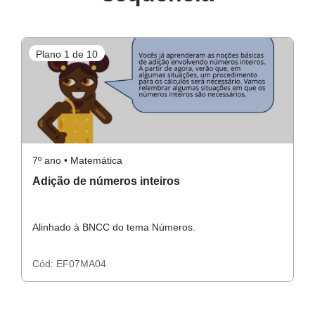
Plano 1 de 10
P
7º ano • Matemática
7º
Adição de números inteiros
S
Alinhado à BNCC do tema Números.
A
Cód:
EF07MA04
C