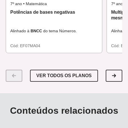
7º ano • Matemática
7º ano •
Potências de bases negativas
Multipl
mesma 
Alinhado à
BNCC
do tema Números.
Alinhado
Cód:
EF07MA04
Cód:
EF
VER TODOS OS PLANOS
Conteúdos relacionados