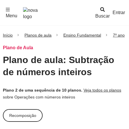
F
c
h
a
r
M
e
n
Logo
e
u
Entrar
Menu
Buscar
Nova
Escola
Início
Planos de aula
Ensino Fundamental
7º ano
Plano de Aula
Plano de aula: Subtração
de números inteiros
Plano 2 de uma sequência de 10 planos.
Veja todos os planos
sobre Operações com números inteiros
Recomposição