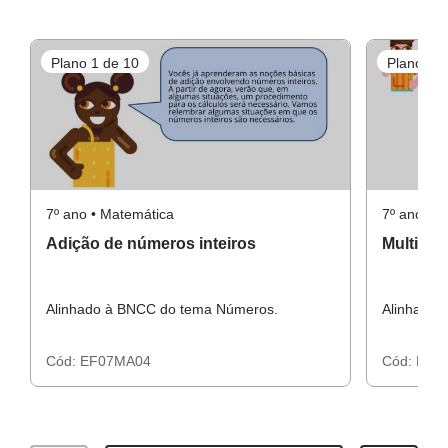
Plano 1 de 10
Plano 3 d
7º ano • Matemática
7º ano • 
Adição de números inteiros
Multipli
Alinhado à BNCC do tema Números.
Alinhado 
Cód:
EF07MA04
Cód:
EF0