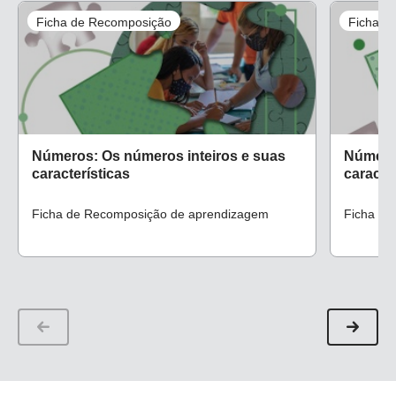
Ficha de Recomposição
Ficha d
Números: Os números inteiros e suas
Números
características
caracter
Ficha de Recomposição de aprendizagem
Ficha de