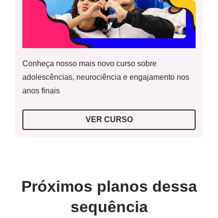
Subtração de números inteiros
Resolução do atividade principal
Recursos necessários
Lápis, borracha e caderno.
Conheça nosso mais novo curso sobre
Palitos para os alunos com dificuldade.
adolescências, neurociência e engajamento nos
Resolução do atividade complementar
anos finais
VER CURSO
Resolução do raio x
Próximos planos dessa
sequência