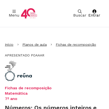
Menu
Buscar
Entrar
Ir para Cabeçalho
Ir para Menu
Ir para conteúdo principal
Ir para Rodapé
Início
Planos de aula
Fichas de recomposição
APRESENTADO POAAAR
Fichas de recomposição
Matemática
7º ano
Números: Os números inteiros e