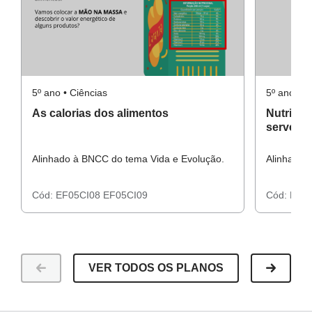
5º ano • Ciências
5º ano • C
As calorias dos alimentos
Nutrient
servem?
Alinhado à BNCC do tema Vida e Evolução.
Alinhado 
Cód:
EF05CI08
EF05CI09
Cód:
EF0
VER TODOS OS PLANOS