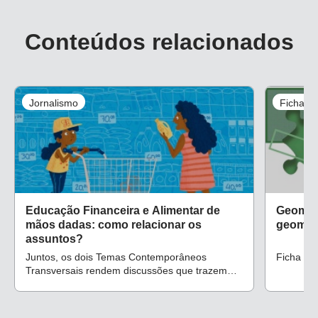
Conteúdos relacionados
Jornalismo
Ficha d
Educação Financeira e Alimentar de
Geomet
mãos dadas: como relacionar os
geomét
assuntos?
Juntos, os dois Temas Contemporâneos
Ficha de
Transversais rendem discussões que trazem
todos os componentes curriculares para a
conversa