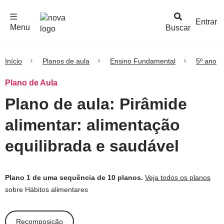
F
c
h
a
r
M
e
n
Logo
e
u
Entrar
Menu
Buscar
Nova
Escola
Início
Planos de aula
Ensino Fundamental
5º ano
Plano de Aula
Plano de aula: Pirâmide
alimentar: alimentação
equilibrada e saudável
Plano 1 de uma sequência de 10 planos.
Veja todos os planos
sobre Hábitos alimentares
Recomposição