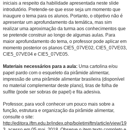
iniciais a respeito da habilidade apresentada neste slide
introdutório. Pretende-se que esse seja um momento que
inaugure o tema para os alunos. Portanto, o objetivo não é
apresentar um aprofundamento da temática, mas sim
realizar uma aproximação da turma aos conhecimentos que
se pretende construir ao longo de algumas aulas. Para
maior aprofundamento do tema, o professor pode aplicar em
momento posterior os planos CIE5_07VE02, CIE5_07VE03,
CIE5_07VE04 e CIE5_07VE05.
Materiais necessários para a aula:
Uma cartolina e/ou
papel pardo com o esqueleto da pirâmide alimentar,
impressão de uma pirâmide alimentar brasileira (disponível
no material complementar deste plano), tiras de folha de
sulfite (pode ser sobras de papel) e fita adesiva.
Professor, para você conhecer um pouco mais sobre a
função, estrutura e organização da pirâmide alimentar,
consulte o site:
http://editora.iftm.edu.br/index.php/boletimiftm/article/view/19
3
, acesso em 05 mai. 2018. Observe o item texto completo e