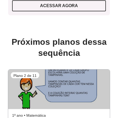
Saber contar até 20;
ACESSAR AGORA
Diferenciar algarismos de outros símbolos.
Atividade complementar
Próximos planos dessa
sequência
Atividade Raio X
Plano 2 de 11
P
1º ano • Matemática
1º