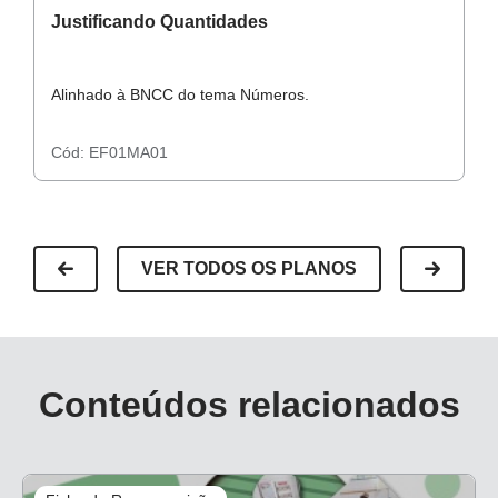
Justificando Quantidades
C
Alinhado à BNCC do tema Números.
A
Cód:
EF01MA01
C
VER TODOS OS PLANOS
Conteúdos relacionados