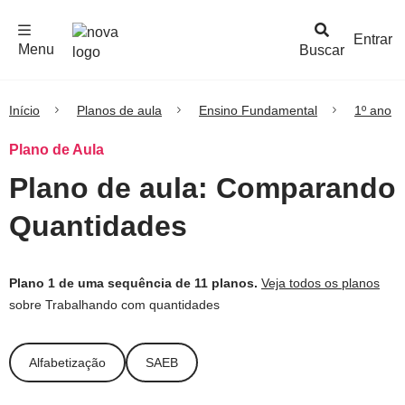
F
c
h
a
r
M
e
n
Logo
e
u
Entrar
Menu
Buscar
Nova
Escola
Início
Planos de aula
Ensino Fundamental
1º ano
Plano de Aula
Plano de aula: Comparando
Quantidades
Plano 1 de uma sequência de 11 planos.
Veja todos os planos
sobre Trabalhando com quantidades
Alfabetização
SAEB