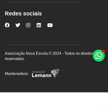
Redes sociais
Nova
Nova
Nova
Nova
Nova
Escola
Escola
Escola
Escola
Escola
no
no
no
no
no
Facebook
Twitter
Instagram
LinkedIn
YouTube
Associação Nova Escola © 2024 - Todos os direitos
reservados.
Mantenedora: