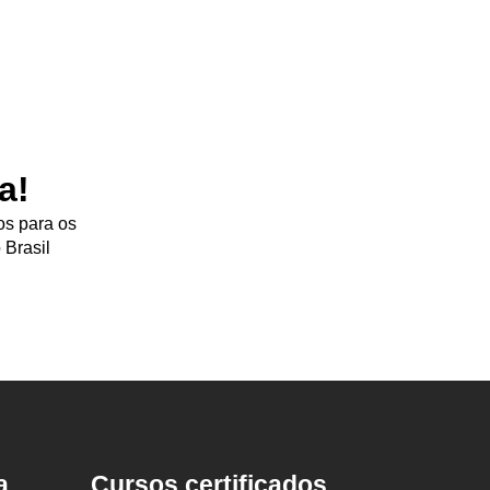
a!
os para os
 Brasil
a
Cursos certificados