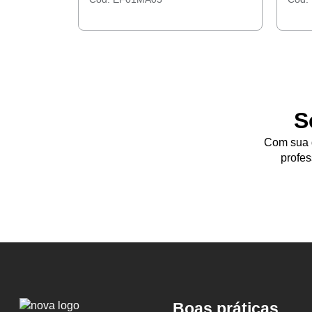
S
Com sua d
profes
Logo
Boas práticas