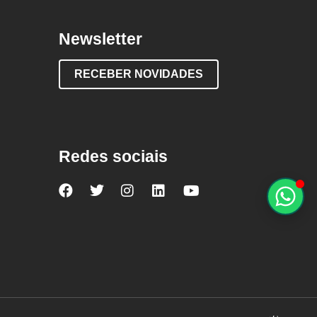
Newsletter
RECEBER NOVIDADES
Redes sociais
Nova
Nova
Nova
Nova
Nova
Escola
Escola
Escola
Escola
Escola
no
no
no
no
no
Facebook
Twitter
Instagram
LinkedIn
YouTube