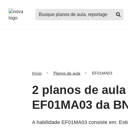
Logo
Buscar
Nova
planos
Escola
de
aula,
notícias,
cursos
e
mais
Início
Planos de aula
EF01MA03
2 planos de aula
EF01MA03 da B
A habilidade EF01MA03 consiste em: Esti