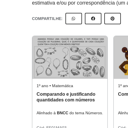
estimativa e/ou por correspondência (um 
COMPARTILHE:
1º ano • Matemática
1º an
Comparando e justificando
Com
quantidades com números
Alinhado à
BNCC
do tema Números.
Alin
Cód:
EF01MA03
Cód: