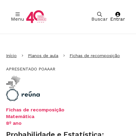
Menu
Buscar
Entrar
Ir para Cabeçalho
Ir para Menu
Ir para conteúdo principal
Ir para Rodapé
Início
Planos de aula
Fichas de recomposição
APRESENTADO POAAAR
Fichas de recomposição
Matemática
8º ano
Probabilidade e Estatística: