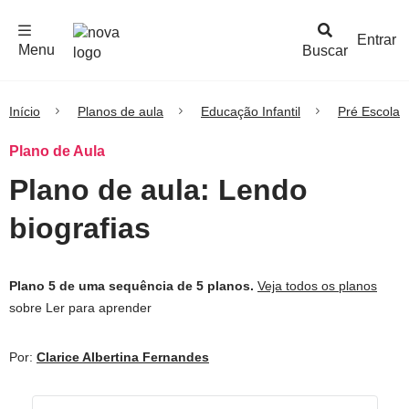
F
c
h
a
r
M
e
n
Logo
e
u
Entrar
Menu
Buscar
Nova
Escola
Início
Planos de aula
Educação Infantil
Pré Escola
Plano de Aula
Plano de aula: Lendo
biografias
Plano 5 de uma sequência de 5 planos.
Veja todos os planos
sobre Ler para aprender
Por:
Clarice Albertina Fernandes