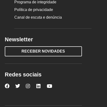
Programa de integridade
Política de privacidade
Canal de escuta e denúncia
Newsletter
RECEBER NOVIDADES
Redes sociais
Nova
Nova
Nova
Nova
Nova
Escola
Escola
Escola
Escola
Escola
no
no
no
no
no
Facebook
Twitter
Instagram
LinkedIn
YouTube