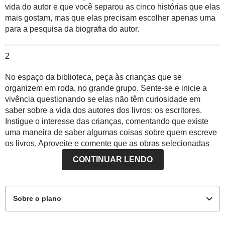
vida do autor e que você separou as cinco histórias que elas
mais gostam, mas que elas precisam escolher apenas uma
para a pesquisa da biografia do autor.
2
No espaço da biblioteca, peça às crianças que se
organizem em roda, no
grande grupo
. Sente-se e inicie a
vivência questionando se elas não têm curiosidade em
saber sobre a vida dos autores dos livros: os escritores.
Instigue o interesse das crianças, comentando que existe
uma maneira de saber algumas coisas sobre quem escreve
os livros. Aproveite e comente que as obras selecionadas
por você foram escritos por pessoas diferentes e que a
CONTINUAR LENDO
turma precisará escolher um título para conhecer mais sobre
seu autor. Assim que as crianças começarem a expressar
qual livro desejam, peça a elas que justifiquem a opção,
dizendo o porquê da escolha. Em seguida, proponha que se
Sobre o plano
faça uma votação. Comente que você numerou os livros
com a sequência de 1 a 5 e que cada uma das crianças