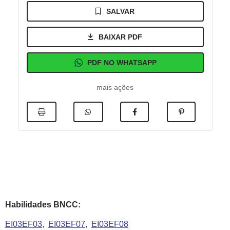
SALVAR
BAIXAR PDF
PDF NO WHATSAPP
mais ações
Habilidades BNCC:
EI03EF03
EI03EF07
EI03EF08