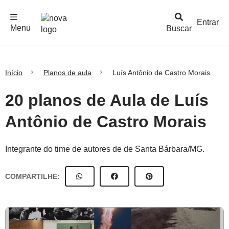
F
c
h
a
r
M
e
n
Logo
e
u
Entrar
Menu
Buscar
Nova
Escola
Início
Planos de aula
Luís Antônio de Castro Morais
20 planos de Aula de Luís
Antônio de Castro Morais
Integrante do time de autores de de Santa Bárbara/MG.
COMPARTILHE: