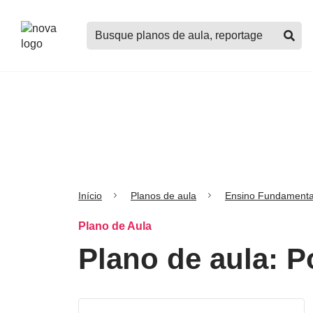
Logo
Buscar
Nova
planos
Escola
de
aula,
notícias,
cursos
e
mais
Início
Planos de aula
Ensino Fundamenta
Plano de Aula
Plano de aula: 