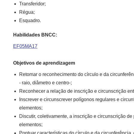
Transferidor;
Régua;
Esquadro.
Habilidades BNCC:
EF05MA17
Objetivos de aprendizagem
Retomar o reconhecimento do círculo e da circunferên
- r
aio, diâmetro e centro-;
Reconhecer a relação de
inscrição e circunscrição
ent
Inscrever e circunscrever polígonos regulares e circun
elementos;
Discutir, coletivamente, a inscrição e circunscrição d
elementos;
Pontuar características do círculo e da circunferência,