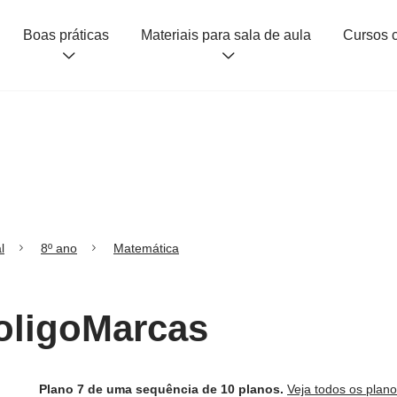
Boas práticas
Materiais para sala de aula
l
8º ano
Matemática
PoligoMarcas
Plano 7 de uma sequência de 10 planos.
Veja todos os plan