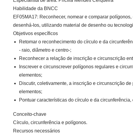
Especialista de área
: Pricilla Mendes Cerqueira
Habilidade da BNCC
EF05MA17: Reconhecer, nomear e comparar polígonos, co
desenhá-los, utilizando material de desenho ou tecnologia
Objetivos específicos
Retomar o reconhecimento do círculo e da circunferên
- r
aio, diâmetro e centro-;
Reconhecer a relação de
inscrição e circunscrição
ent
Inscrever e circunscrever polígonos regulares e circun
elementos;
Discutir, coletivamente, a inscrição e circunscrição d
elementos;
Pontuar características do círculo e da circunferência,
Conceito-chave
Círculo, circunferência e polígonos.
Recursos necessários