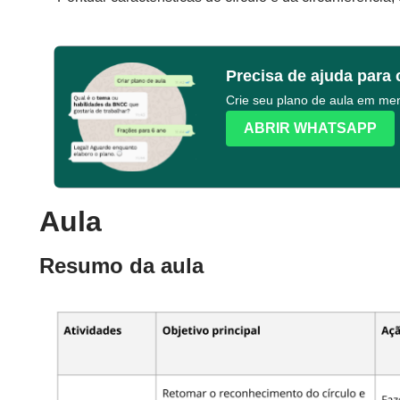
Precisa de ajuda para 
Crie seu plano de aula em m
ABRIR WHATSAPP
Aula
Resumo da aula