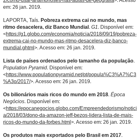
2/como-usar-anamorfoses-nas-aulas-de-geografia
>. Acesso
em: 26 jan. 2019.
LAPORTA, Taís.
Pobreza extrema cai no mundo, mas
ritmo desacelera, diz Banco Mundial
.
G1
. Disponível em:
<
https://g1.globo.com/economia/noticia/2018/09/19/pobreza-
extrema-cai-no-mundo-mas-ritmo-desacelera-diz-banco-
mundial.ghtml
>. Acesso em: 26 jan. 2019.
Lista de países ordenados pelo tamanho da população
.
Population Pyramid
. Disponível em:
<
https://www.populationpyramid.net/pt/popula%C3%A7%C3
%A3o/2017/
>. Acesso em: 26 jan. 2019.
Os bilionários mais ricos do mundo em 2018
.
Época
Negócios
. Disponível em:
<
https://epocanegocios.globo.com/Empreendedorismo/notici
a/2018/03/dono-da-amazon-jeff-bezos-lidera-lista-de-mais-
ricos-do-mundo-da-forbes.html
>. Acesso em: 26 jan. 2019.
Os produtos mais exportados pelo Brasil em 2017
.