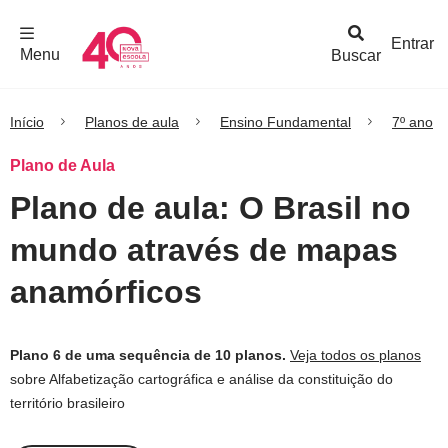
F
c
h
a
r
M
e
n
Logo
e
u
Entrar
Menu
Buscar
Nova
Escola
Início
Planos de aula
Ensino Fundamental
7º ano
Plano de Aula
Plano de aula: O Brasil no
mundo através de mapas
anamórficos
Plano 6 de uma sequência de 10 planos.
Veja todos os planos
sobre Alfabetização cartográfica e análise da constituição do
território brasileiro