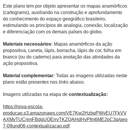
Este plano tem por objeto apresentar os mapas anamórficos
(cartograms), auxiliando na construção e aprofundamento
do conhecimento do espaço geográfico brasileiro,
estimulando os princípios de analogia, conexão, localização
e diferenciação com os demais países do globo.
Materiais necessários:
Mapas anamórficos da ação
propositiva, caneta, lápis, borracha, lápis de cor, folha em
branco (ou do caderno) para anotação das atividades da
ação propositiva.
Material complementar:
Todas as imagens utilizadas neste
plano estão presentes nos
links
abaixo.
Imagens utilizadas na etapa de
contextualização:
https://nova-escola-
producao.s3.amazonaws.com/VE7Kw2HzbqPWvEU7FkVV
AXMvTUCrjmFBdgUQErrvTKZQAHdHyPfm6ME2pC3q/geo
7-09und06-contextualizacao.pdf