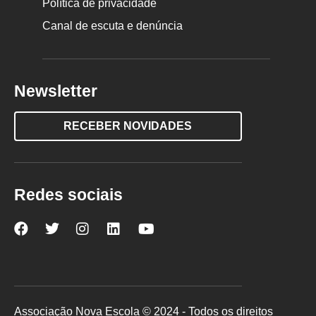
Política de privacidade
Canal de escuta e denúncia
Newsletter
RECEBER NOVIDADES
Redes sociais
Nova
Nova
Nova
Nova
Nova
Escola
Escola
Escola
Escola
Escola
no
no
no
no
no
Facebook
Twitter
Instagram
LinkedIn
YouTube
Associação Nova Escola © 2024 - Todos os direitos