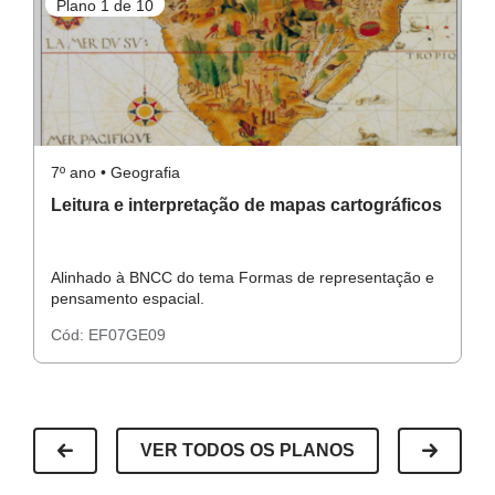
Plano 1 de 10
P
7º ano • Geografia
7º
Leitura e interpretação de mapas cartográficos
M
i
Alinhado à BNCC do tema Formas de representação e
A
pensamento espacial.
pe
Cód:
EF07GE09
C
VER TODOS OS PLANOS