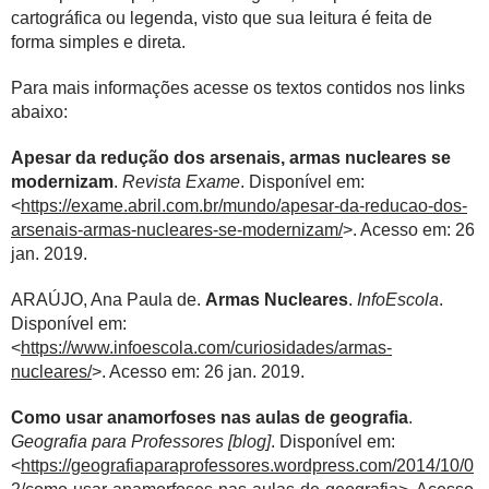
cartográfica ou legenda, visto que sua leitura é feita de
forma simples e direta.
Para mais informações acesse os textos contidos nos links
abaixo:
Apesar da redução dos arsenais, armas nucleares se
modernizam
.
Revista Exame
. Disponível em:
<
https://exame.abril.com.br/mundo/apesar-da-reducao-dos-
arsenais-armas-nucleares-se-modernizam/
>. Acesso em: 26
jan. 2019.
ARAÚJO, Ana Paula de.
Armas Nucleares
.
InfoEscola
.
Disponível em:
<
https://www.infoescola.com/curiosidades/armas-
nucleares/
>. Acesso em: 26 jan. 2019.
Como usar anamorfoses nas aulas de geografia
.
Geografia para Professores [blog]
. Disponível em:
<
https://geografiaparaprofessores.wordpress.com/2014/10/0