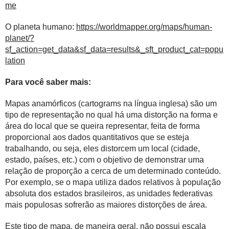
me
O planeta humano:
https://worldmapper.org/maps/human-
planet/?
sf_action=get_data&sf_data=results&_sft_product_cat=popu
lation
Para você saber mais:
Mapas anamórficos (cartograms na língua inglesa) são um
tipo de representação no qual há uma distorção na forma e
área do local que se queira representar, feita de forma
proporcional aos dados quantitativos que se esteja
trabalhando, ou seja, eles distorcem um local (cidade,
estado, países, etc.) com o objetivo de demonstrar uma
relação de proporção a cerca de um determinado conteúdo.
Por exemplo, se o mapa utiliza dados relativos à população
absoluta dos estados brasileiros, as unidades federativas
mais populosas sofrerão as maiores distorções de área.
Este tipo de mapa, de maneira geral, não possui escala