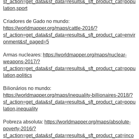
sf_action=get_data&sf_data=results&_sft_product_cat=popu
lation,sport
Criadores de Gado no mundo:
https://worldmapper.org/maps/cattle-2016/?
sf_action=get_data&sf_data=results&_sft_product_cat=envir
onment&sf_paged=5
Armas nucleares:
https://worldmapper.org/maps/nuclear-
weapons-2017/?
sf_action=get_data&sf_data=results&_sft_product_cat=popu
lation,politics
Bilionários no mundo:
https://worldmapper.org/maps/inequality-billionaires-2018/?
sf_action=get_data&sf_data=results&_sft_product_cat=popu
lation,inequality
Pobreza absoluta:
https://worldmapper.org/maps/absolute-
poverty-2016/?
sf_action=get_data&sf_data=results&_sft_product_cat=inco