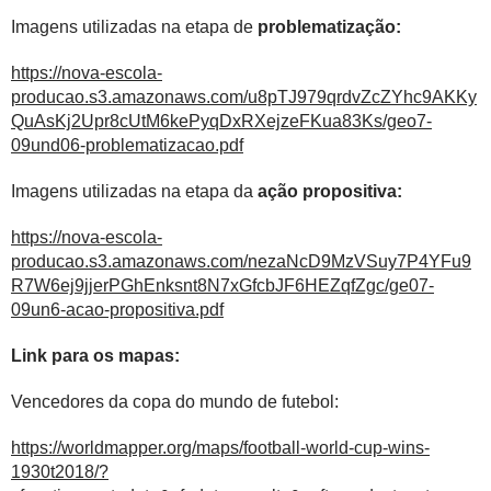
Imagens utilizadas na etapa de
problematização:
https://nova-escola-
producao.s3.amazonaws.com/u8pTJ979qrdvZcZYhc9AKKy
QuAsKj2Upr8cUtM6kePyqDxRXejzeFKua83Ks/geo7-
09und06-problematizacao.pdf
Imagens utilizadas na etapa da
ação propositiva:
https://nova-escola-
producao.s3.amazonaws.com/nezaNcD9MzVSuy7P4YFu9
R7W6ej9jjerPGhEnksnt8N7xGfcbJF6HEZqfZgc/ge07-
09un6-acao-propositiva.pdf
Link para os mapas:
Vencedores da copa do mundo de futebol:
https://worldmapper.org/maps/football-world-cup-wins-
1930t2018/?