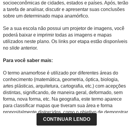
socioeconômicas de cidades, estados e países. Após, terão
a tarefa de analisar, discutir e apresentar suas conclusões
sobre um determinado mapa anamórfico.
Se a sua escola não possui um projetor de imagens, você
poderá baixar e imprimir todas as imagens e mapas
utilizados neste plano. Os links por etapa estão disponíveis
no
slide
anterior.
Para você saber mais:
O termo anamorfose é utilizado por diferentes áreas do
conhecimento (matemática, geometria, óptica, biologia,
artes plásticas, arquitetura, cartografia, etc.) com acepções
distintas, significando, de maneira geral, deformado, sem
forma, nova forma, etc. Na geografia, este termo aparece
para classificar mapas que tiveram sua área e forma
propositalmente distorcidos, como o objetivo de demonstrar
uma relação de proporção a cerca de um determinado
CONTINUAR LENDO
conteúdo. Esse tipo de representação é denominada de
mapa anamórfico.