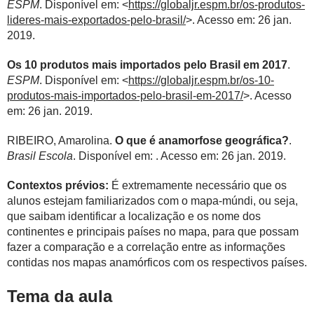
ESPM
. Disponível em: <
https://globaljr.espm.br/os-produtos-
lideres-mais-exportados-pelo-brasil/
>. Acesso em: 26 jan.
2019.
Os 10 produtos mais importados pelo Brasil em 2017
.
ESPM
. Disponível em: <
https://globaljr.espm.br/os-10-
produtos-mais-importados-pelo-brasil-em-2017/
>. Acesso
em: 26 jan. 2019.
RIBEIRO, Amarolina.
O que é anamorfose geográfica?
.
Brasil Escola
. Disponível em:
. Acesso em: 26 jan. 2019.
Contextos prévios:
É extremamente necessário que os
alunos estejam familiarizados com o mapa-múndi, ou seja,
que saibam identificar a localização e os nome dos
continentes e principais países no mapa, para que possam
fazer a comparação e a correlação entre as informações
contidas nos mapas anamórficos com os respectivos países.
Tema da aula