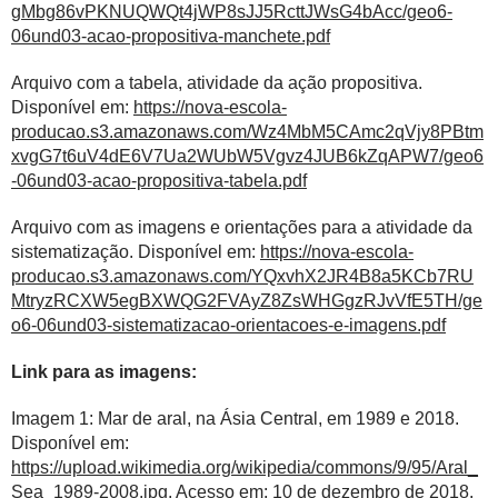
gMbg86vPKNUQWQt4jWP8sJJ5RcttJWsG4bAcc/geo6-
06und03-acao-propositiva-manchete.pdf
Arquivo com a tabela, atividade da ação propositiva.
Disponível em:
https://nova-escola-
producao.s3.amazonaws.com/Wz4MbM5CAmc2qVjy8PBtm
xvgG7t6uV4dE6V7Ua2WUbW5Vgvz4JUB6kZqAPW7/geo6
-06und03-acao-propositiva-tabela.pdf
Arquivo com as imagens e orientações para a atividade da
sistematização. Disponível em:
https://nova-escola-
producao.s3.amazonaws.com/YQxvhX2JR4B8a5KCb7RU
MtryzRCXW5egBXWQG2FVAyZ8ZsWHGgzRJvVfE5TH/ge
o6-06und03-sistematizacao-orientacoes-e-imagens.pdf
Link para as imagens:
Imagem 1: Mar de aral, na Ásia Central, em 1989 e 2018.
Disponível em:
https://upload.wikimedia.org/wikipedia/commons/9/95/Aral_
Sea_1989-2008.jpg
. Acesso em: 10 de dezembro de 2018.