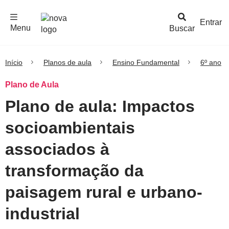
F
c
h
a
r
M
e
n
Logo
e
u
Entrar
Menu
Buscar
Nova
Escola
Início
Planos de aula
Ensino Fundamental
6º ano
Plano de Aula
Plano de aula: Impactos
socioambientais
associados à
transformação da
paisagem rural e urbano-
industrial