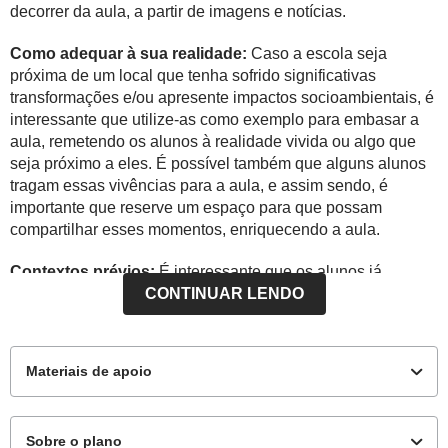
decorrer da aula, a partir de imagens e notícias.
Como adequar à sua realidade:
Caso a escola seja
próxima de um local que tenha sofrido significativas
transformações e/ou apresente impactos socioambientais, é
interessante que utilize-as como exemplo para embasar a
aula, remetendo os alunos à realidade vivida ou algo que
seja próximo a eles. É possível também que alguns alunos
tragam essas vivências para a aula, e assim sendo, é
importante que reserve um espaço para que possam
compartilhar esses momentos, enriquecendo a aula.
Contextos prévios:
É interessante que os alunos já
tenham sistematizado o conhecimento sobre o conceito de
CONTINUAR LENDO
paisagem, sabendo diferenciar seus elementos naturais e
culturais, assim como os espaços urbano e rural.
Materiais de apoio
Sobre o plano