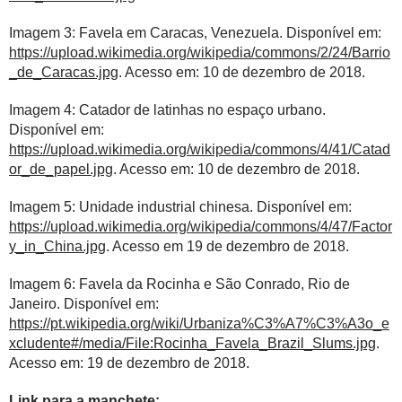
Imagem 3: Favela em Caracas, Venezuela. Disponível em:
https://upload.wikimedia.org/wikipedia/commons/2/24/Barrio
_de_Caracas.jpg
. Acesso em: 10 de dezembro de 2018.
Imagem 4: Catador de latinhas no espaço urbano.
Disponível em:
https://upload.wikimedia.org/wikipedia/commons/4/41/Catad
or_de_papel.jpg
. Acesso em: 10 de dezembro de 2018.
Imagem 5: Unidade industrial chinesa. Disponível em:
https://upload.wikimedia.org/wikipedia/commons/4/47/Factor
y_in_China.jpg
. Acesso em 19 de dezembro de 2018.
Imagem 6: Favela da Rocinha e São Conrado, Rio de
Janeiro. Disponível em:
https://pt.wikipedia.org/wiki/Urbaniza%C3%A7%C3%A3o_e
xcludente#/media/File:Rocinha_Favela_Brazil_Slums.jpg
.
Acesso em: 19 de dezembro de 2018.
Link para a manchete: