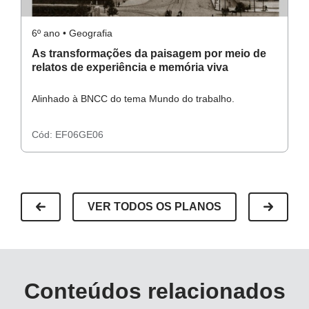
6º ano • Geografia
6º
As transformações da paisagem por meio de
A
relatos de experiência e memória viva
p
Alinhado à BNCC do tema Mundo do trabalho.
Al
Cód:
EF06GE06
C
VER TODOS OS PLANOS
Conteúdos relacionados