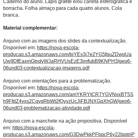
Caderno do aluno. Lápis grafite e/ou caneta esferográfica e
borracha. Folha almaço para cada quatro alunos. Cola
branca.
Material complementar:
Arquivo com as imagens dos slides da contextualização.
Disponível em:
https://nova-escola-
producao.s3.amazonaws.com/bjYEs3j7e2YG5fpuZDwpUa
Uw9DfEaxmGtndvWJaRHVUsEzE3jmfubB9KNPH3/geo6-
06und03-contextualizacao-imagens.pdf
Arquivo com orientações para a problematização.
Disponível em:
https://nova-escola-
producao.s3.amazonaws.com/amYKRYtCR7YGVNxxBT5S
h9FfdZ4vxs2CqyqRbWt2fQyvzUcJjFBJNXGqXhGW/geo6-
06und03-problematizacao-atividade.pdf
Arquivo com a manchete na ação propositiva. Disponível
em:
https://nova-escola-
producao.s3.amazonaws.com/G3DwPkkPFbqcP6y22bjptnP