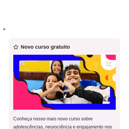
socioambientais associados às transformações na
paisagem rural e urbano-industrial pelas técnicas e trabalho
humano.
×
GEO6_06UND03 - Ação propositiva (manchete)
Habilidade (s) da Base:
(EF06GE06) Identificar as
características das paisagens transformadas pelo trabalho
Novo curso gratuito
humano a partir do desenvolvimento da agropecuária e do
processo de industrialização.
GEO6_06UND03 - Sistematização (orientações e
imagens)
Conheça nosso mais novo curso sobre
adolescências, neurociência e engajamento nos