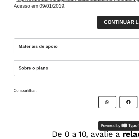
Acesso em 09/01/2019.
CONTINUAR 
Materiais de apoio
Sobre o plano
Materiais complementares
Este plano de aula foi produzido pelo Time de Autor
Compartilhar:
Professor:
Amanda Reis
Emojis e registros Maia e Asteca
Reg
Mentor
: Jeanine Rodermel
Especialista:
Giovani Silva