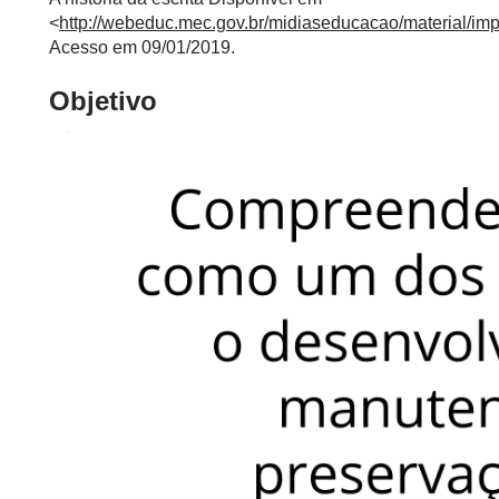
<
http://webeduc.mec.gov.br/midiaseducacao/material/im
Acesso em 09/01/2019.
Objetivo