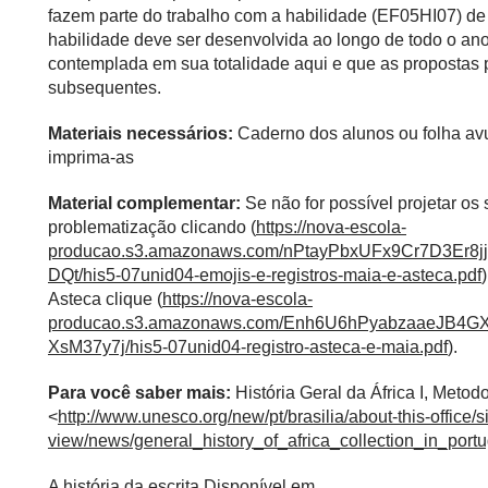
fazem parte do trabalho com a habilidade (EF05HI07) d
habilidade deve ser desenvolvida ao longo de todo o ano
contemplada em sua totalidade aqui e que as propostas
subsequentes.
Materiais necessários:
Caderno dos alunos ou folha avu
imprima-as
Material complementar:
Se não for possível projetar o
problematização clicando (
https://nova-escola-
producao.s3.amazonaws.com/nPtayPbxUFx9Cr7D3Er
DQt/his5-07unid04-emojis-e-registros-maia-e-asteca.pdf
Asteca clique (
https://nova-escola-
producao.s3.amazonaws.com/Enh6U6hPyabzaaeJ
XsM37y7j/his5-07unid04-registro-asteca-e-maia.pdf
).
Para você saber mais:
História Geral da África I, Metod
<
http://www.unesco.org/new/pt/brasilia/about-this-office/s
view/news/general_history_of_africa_collection_in_port
A história da escrita Disponível em