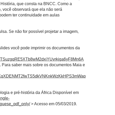
e História, que consta na BNCC. Como a
, você observará que ela não será
 podem ter continuidade em aulas
lsa. Se não for possível projetar a imagem,
s slides você pode imprimir os documentos da
8jjTSuzgqRE5XTb8wM2dxjYUvrkjga6yF8Mn6A
). Para saber mais sobre os documentos Maia e
B4GXqXDENMT2fwTS5dkVNKnkWzKkHPS3mWap
ologia e pré-história da África Disponível em
ingle-
uguese_pdf_only/
> Acesso em 05/03/2019.