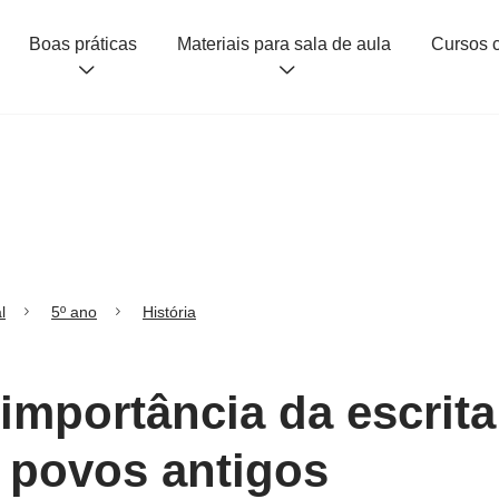
Boas práticas
Materiais para sala de aula
l
5º ano
História
 importância da escrita
 povos antigos