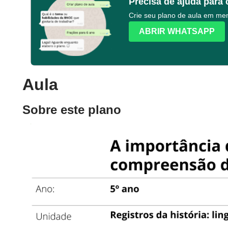
Precisa de ajuda para 
Crie seu plano de aula em m
ABRIR WHATSAPP
Aula
Sobre este plano