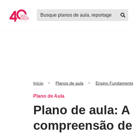
Logo
Buscar
Nova
planos
Escola
de
aula,
notícias,
cursos
e
mais
Início
Planos de aula
Ensino Fundamenta
Plano de Aula
Plano de aula: A
compreensão de