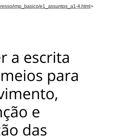
presso/imp_basico/e1_assuntos_a1-4.html
>