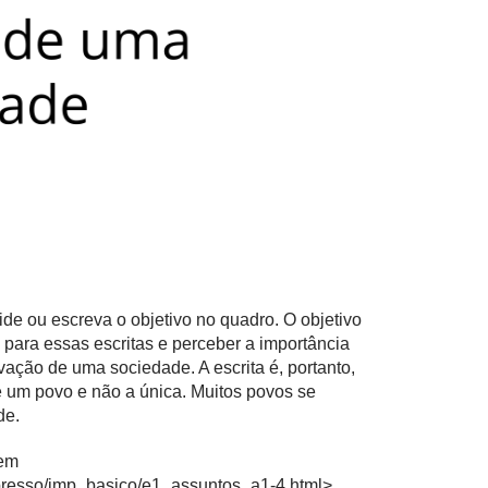
lide ou escreva o objetivo no quadro. O objetivo
o para essas escritas e perceber a importância
ação de uma sociedade. A escrita é, portanto,
 um povo e não a única. Muitos povos se
de.
 em
presso/imp_basico/e1_assuntos_a1-4.html
>