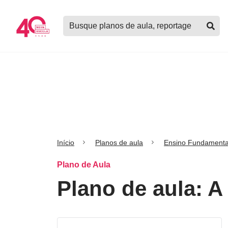
Logo
Buscar
Nova
planos
Escola
de
aula,
notícias,
cursos
e
mais
Início
Planos de aula
Ensino Fundamenta
Plano de Aula
Plano de aula: 