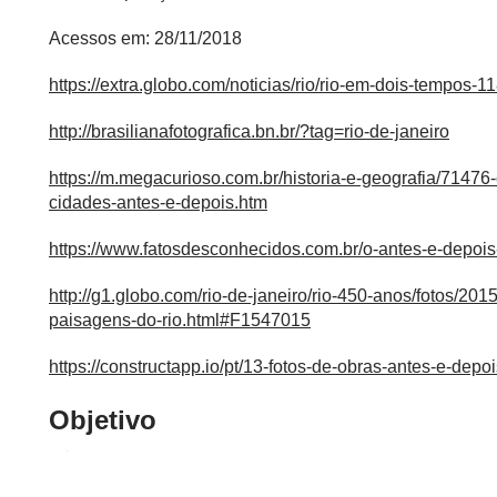
Acessos em: 28/11/2018
https://extra.globo.com/noticias/rio/rio-em-dois-tempos-
http://brasilianafotografica.bn.br/?tag=rio-de-janeiro
https://m.megacurioso.com.br/historia-e-geografia/71476
cidades-antes-e-depois.htm
https://www.fatosdesconhecidos.com.br/o-antes-e-depoi
http://g1.globo.com/rio-de-janeiro/rio-450-anos/fotos/20
paisagens-do-rio.html#F1547015
https://constructapp.io/pt/13-fotos-de-obras-antes-e-depoi
Objetivo