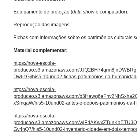
Equipamento de projeção (
data show
e computador).
Reprodução das imagens.
Fichas com informações sobre os patrimônios culturais s
Material complementar:
https://nova-escola-
producao.s3.amazonaws.com/JJQ2BH74qrm8jnDWBR
Dw6cGj/his5-10und02-fichas-patrimonios-da-humanidad
https://nova-escola-
producao.s3.amazonaws.com/b3Hawg6aFny2NhSxh
xSmqaW/his5-10und02-antes-e-depois-patrimonios-da-
https://nova-escola-
producao.s3.amazonaws.com/wjF4AKwxZTunKaETU3
Gv4hQ7/his5-10und02-inventario-cidade-em-dois-tempos