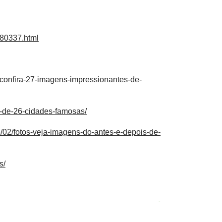
1180337.html
-confira-27-imagens-impressionantes-de-
s-de-26-cidades-famosas/
15/02/fotos-veja-imagens-do-antes-e-depois-de-
s/