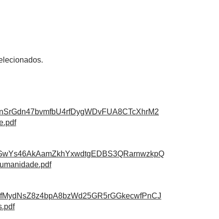
elecionados.
gnSrGdn47bvmfbU4rfDygWDvFUA8CTcXhrM2
e.pdf
a2GwYs46AkAamZkhYxwdtgEDBS3QRarnwzkpQ
humanidade.pdf
QfMydNsZ8z4bpA8bzWd25GR5rGGkecwfPnCJ
.pdf