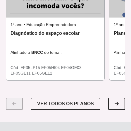
1º ano • Educação Empreendedora
1º ano •
Diagnóstico do espaço escolar
Planeja
Alinhado à
BNCC
do tema .
Alinhado
Cód:
EF35LP15
EF05HI04
EF04GE03
Cód:
EF
EF05GE11
EF05GE12
EF05GE
VER TODOS OS PLANOS