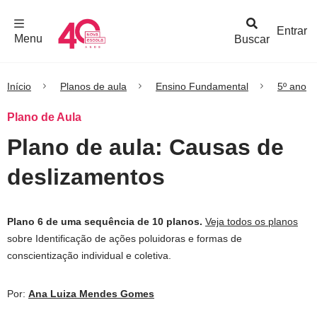
F
c
h
a
r
M
e
n
Logo
e
u
Entrar
Menu
Buscar
Nova
Escola
Início
Planos de aula
Ensino Fundamental
5º ano
Plano de Aula
Plano de aula: Causas de
deslizamentos
Plano 6 de uma sequência de 10 planos.
Veja todos os planos
sobre Identificação de ações poluidoras e formas de
conscientização individual e coletiva.
Por:
Ana Luiza Mendes Gomes