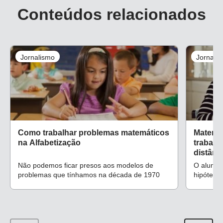
Conteúdos relacionados
Jornalismo
Jornali
Como trabalhar problemas matemáticos
Matemát
na Alfabetização
trabalh
distânc
Não podemos ficar presos aos modelos de
O aluno é
problemas que tínhamos na década de 1970
hipóteses
propostas
desenvolv