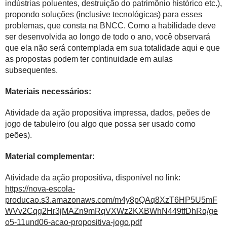
indústrias poluentes, destruição do patrimônio histórico etc.),
propondo soluções (inclusive tecnológicas) para esses
problemas, que consta na BNCC. Como a habilidade deve
ser desenvolvida ao longo de todo o ano, você observará
que ela não será contemplada em sua totalidade aqui e que
as propostas podem ter continuidade em aulas
subsequentes.
Materiais necessários:
Atividade da ação propositiva impressa, dados, peões de
jogo de tabuleiro (ou algo que possa ser usado como
peões).
Material complementar:
Atividade da ação propositiva, disponível no link:
https://nova-escola-
producao.s3.amazonaws.com/m4y8pQAq8XzT6HP5U5mF
WVv2Cqg2Hr3jMAZn9mRqVXWz2KXBWhN449tfDhRq/ge
o5-11und06-acao-propositiva-jogo.pdf