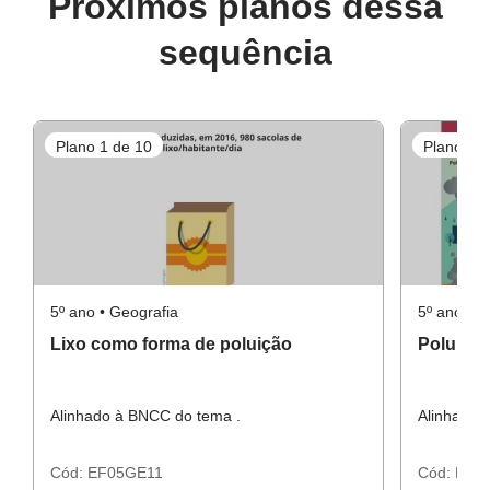
Próximos planos dessa
sequência
Plano 1 de 10
Plano 2 d
5º ano • Geografia
5º ano • G
Lixo como forma de poluição
Poluição
Alinhado à BNCC do tema .
Alinhado 
Cód:
EF05GE11
Cód:
EF0