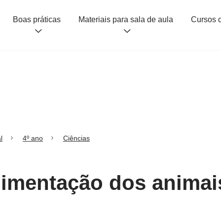
Boas práticas
Materiais para sala de aula
l
4º ano
Ciências
Alimentação dos anima