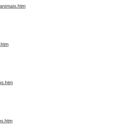
-animais.htm
.htm
os.htm
os.htm