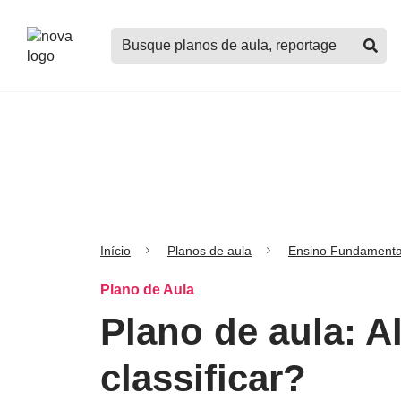
Logo
Buscar
Nova
planos
Escola
de
aula,
notícias,
cursos
e
mais
Início
Planos de aula
Ensino Fundamenta
Plano de Aula
Plano de aula: 
classificar?