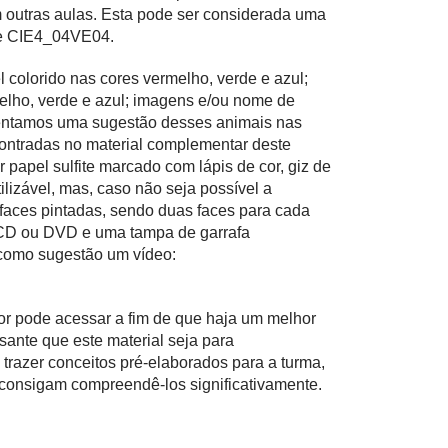
m outras aulas. Esta pode ser considerada uma
 e CIE4_04VE04.
 colorido nas cores vermelho, verde e azul;
melho, verde e azul; imagens e/ou nome de
esentamos uma sugestão desses animais nas
contradas no material complementar deste
ar papel sulfite marcado com lápis de cor, giz de
ilizável, mas, caso não seja possível a
 faces pintadas, sendo duas faces para cada
 CD ou DVD e uma tampa de garrafa
 como sugestão um vídeo:
or pode acessar a fim de que haja um melhor
ante que este material seja para
 trazer conceitos pré-elaborados para a turma,
 consigam compreendê-los significativamente.