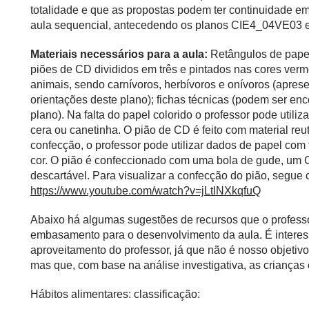
totalidade e que as propostas podem ter continuidade e
aula sequencial, antecedendo os planos CIE4_04VE03
Materiais necessários para a aula:
Retângulos de papel
piões de CD divididos em três e pintados nas cores ver
animais, sendo carnívoros, herbívoros e onívoros (apr
orientações deste plano); fichas técnicas (podem ser en
plano). Na falta do papel colorido o professor pode utiliz
cera ou canetinha. O pião de CD é feito com material reut
confecção, o professor pode utilizar dados de papel com
cor. O pião é confeccionado com uma bola de gude, um
descartável. Para visualizar a confecção do pião, segue
https://www.youtube.com/watch?v=jLtlNXkqfuQ
Abaixo há algumas sugestões de recursos que o profess
embasamento para o desenvolvimento da aula. É interess
aproveitamento do professor, já que não é nosso objetivo
mas que, com base na análise investigativa, as crianças
Hábitos alimentares: classificação: