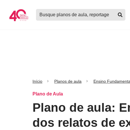
Logo
Buscar
Nova
planos
Escola
de
aula,
notícias,
cursos
e
mais
Início
Planos de aula
Ensino Fundamenta
Plano de Aula
Plano de aula: 
dos relatos de e