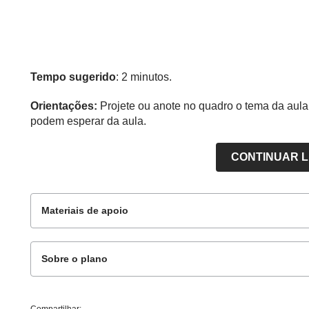
Tempo sugerido
: 2 minutos.
Orientações:
Projete ou anote no quadro o tema da aula
podem esperar da aula.
CONTINUAR 
Materiais de apoio
Sobre o plano
Para o aluno
Este plano de aula foi produzido pelo Time de Aut
Compartilhar: