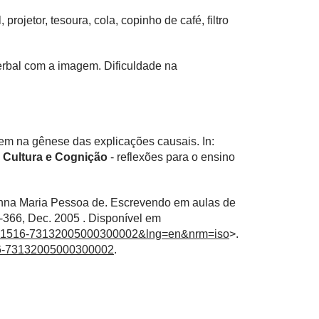
, projetor, tesoura, cola, copinho de café, filtro
verbal com a imagem. Dificuldade na
 na gênese das explicações causais. In:
Cultura e Cognição
- reflexões para o ensino
na Maria Pessoa de. Escrevendo em aulas de
347-366, Dec. 2005 . Disponível em
pid=S1516-73132005000300002&lng=en&nrm=iso
>.
516-73132005000300002
.