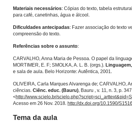
Materiais necessários
: Cópias do texto, tabela estrutural
para café, canetinhas, água e álcool.
Dificuldades antecipadas
: Fazer associação do texto 
compreensão do texto.
Referências sobre o assunto
:
CARVALHO, Anna Maria de Pessoa. O papel da linguagem
MORTIMER, E. F; SMOLKA, A. L. B. (orgs.).
Linguagem, 
e sala de aula. Belo Horizonte: Autêntica, 2001.
OLIVEIRA, Carla Marques Alvarenga de; CARVALHO, An
ciências.
Ciênc. educ. (Bauru)
, Bauru , v. 11, n. 3, p. 
<
http://www.scielo.br/scielo.php?script=sci_arttext&
Acesso em 26 Nov. 2018.
http://dx.doi.org/10.1590/S1
Tema da aula