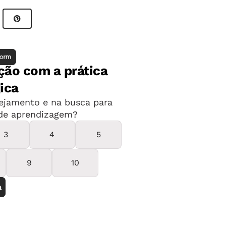
dos relatos de experimento científico
o Relatórios de observação e pesquisa
nstitutivas.
cos
exto/adequação do texto às normas de
posta da atividade
e aula. Recomendamos o uso deste plano em