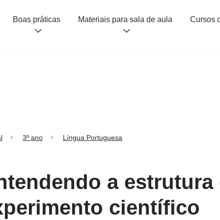
Boas práticas
Materiais para sala de aula
l
3º ano
Língua Portuguesa
Entendendo a estrutura
xperimento científico