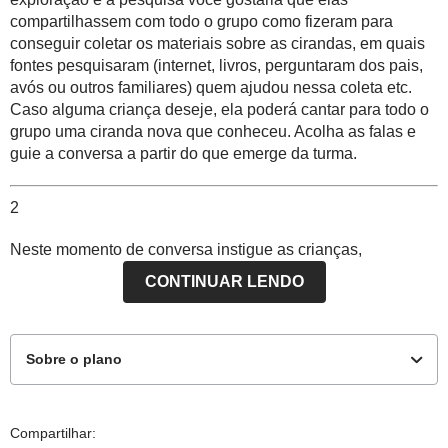
compartilhassem com todo o grupo como fizeram para
conseguir coletar os materiais sobre as cirandas, em quais
fontes pesquisaram (internet, livros, perguntaram dos pais,
avós ou outros familiares) quem ajudou nessa coleta etc.
Caso alguma criança deseje, ela poderá cantar para todo o
grupo uma ciranda nova que conheceu. Acolha as falas e
guie a conversa a partir do que emerge da turma.
2
Neste momento de conversa instigue as crianças,
perguntando o que pensam sobre a origem das cirandas,
CONTINUAR LENDO
como por exemplo, se imaginam em qual estado brasileiro
elas surgiram. Seja responsivo às falas delas sobre o que
pensam e anote suas considerações. Diga que você vai
contar algumas curiosidades que descobriu sobre as
Sobre o plano
cirandas e que outras elas vão pesquisar junto com você e
com os colegas, em busca de novas informações.
Este plano de atividade foi elaborado pelo Time de Autores
Compartilhar:
Possíveis falas do professor neste momento: Qual será que