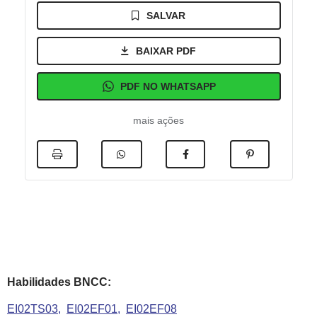
SALVAR
BAIXAR PDF
PDF NO WHATSAPP
mais ações
Habilidades BNCC:
EI02TS03
EI02EF01
EI02EF08