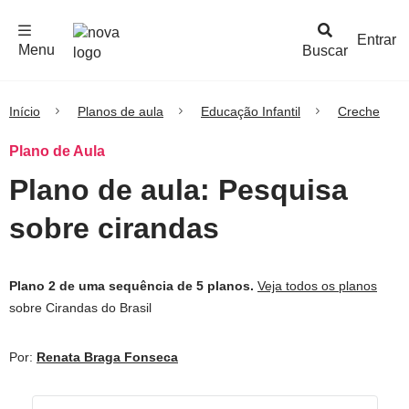
F
c
h
a
r
M
e
n
Logo
e
u
Entrar
Menu
Buscar
Nova
Escola
Início
Planos de aula
Educação Infantil
Creche
Plano de Aula
Plano de aula: Pesquisa
sobre cirandas
Plano 2 de uma sequência de 5 planos.
Veja todos os planos
sobre Cirandas do Brasil
Por:
Renata Braga Fonseca