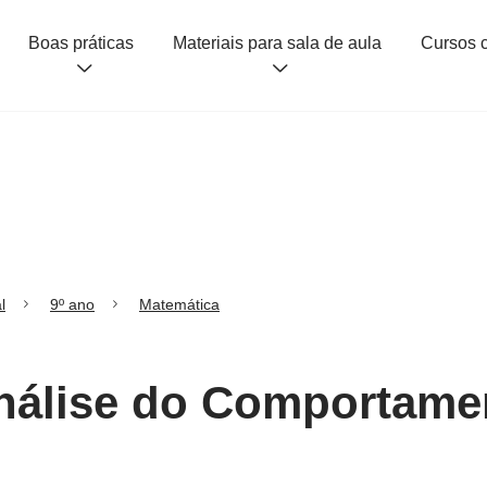
Boas práticas
Materiais para sala de aula
l
9º ano
Matemática
Análise do Comportam