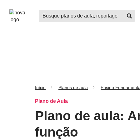
Logo
Buscar
Nova
planos
Escola
de
aula,
notícias,
cursos
e
mais
Início
Planos de aula
Ensino Fundamenta
Plano de Aula
Plano de aula: 
função