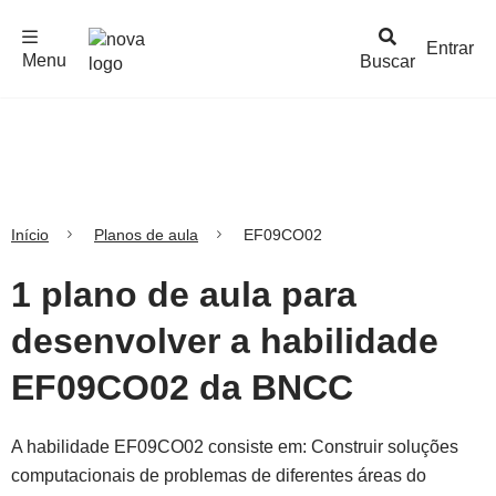
F
c
h
a
r
M
e
n
Logo
e
u
Entrar
Menu
Buscar
Nova
Escola
Início
Planos de aula
EF09CO02
1 plano de aula para
desenvolver a habilidade
EF09CO02 da BNCC
A habilidade EF09CO02 consiste em: Construir soluções
computacionais de problemas de diferentes áreas do