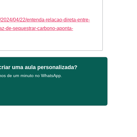
a/2024/04/22/entenda-relacao-direta-entre-
az-de-sequestrar-carbono-aponta-
criar uma aula personalizada?
enos de um minuto no WhatsApp.