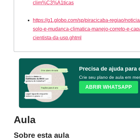
clim%C3%A1ticas
https://g1.globo.com/sp/piracicaba-regiao/notici
solo-e-mudanca-climatica-manejo-correto-e-cap
cientista-da-usp.ghtml
Precisa de ajuda para 
Crie seu plano de aula em m
ABRIR WHATSAPP
Aula
Sobre esta aula