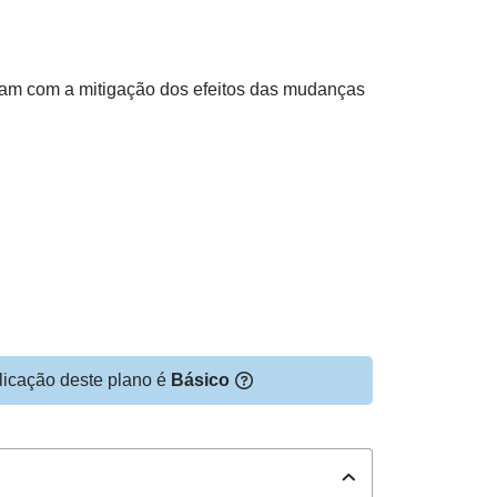
buam com a mitigação dos efeitos das mudanças
licação deste plano é
Básico