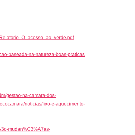
2/Relatorio_O_acesso_ao_verde.pdf
acao-baseada-na-natureza-boas-praticas
adm/gestao-na-camara-dos-
ecocamara/noticias/lixo-e-aquecimento-
C3%A3o-mudan%C3%A7as-