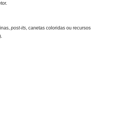
tor.
linas,
post-its
, canetas coloridas ou recursos
).