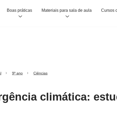
Boas práticas
Materiais para sala de aula
l
9º ano
Ciências
rgência climática: est