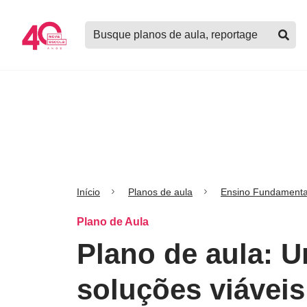
Logo
Buscar
Nova
planos
Escola
de
aula,
notícias,
cursos
e
mais
Início
Planos de aula
Ensino Fundamenta
Plano de Aula
Plano de aula: U
soluções viáveis