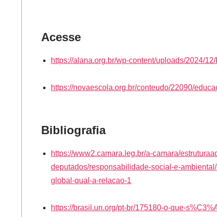
Acesse
https://alana.org.br/wp-content/uploads/2024/1
https://novaescola.org.br/conteudo/22090/educ
Bibliografia
https://www2.camara.leg.br/a-camara/estrutura
deputados/responsabilidade-social-e-ambiental/
global-qual-a-relacao-1
https://brasil.un.org/pt-br/175180-o-que-s%