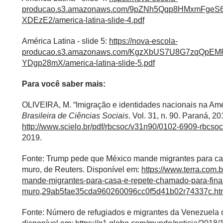
producao.s3.amazonaws.com/9pZNh5Qqp8HMxmFge
XDEzE2/america-latina-slide-4.pdf
América Latina - slide 5:
https://nova-escola-
producao.s3.amazonaws.com/KgzXbUS7U8G7zqQpE
YDgp28mX/america-latina-slide-5.pdf
Para você saber mais:
OLIVEIRA, M. “Imigração e identidades nacionais na Amér
Brasileira de Ciências Sociais
. Vol. 31, n. 90. Paraná, 2
http://www.scielo.br/pdf/rbcsoc/v31n90/0102-6909-rbcso
2019.
Fonte: Trump pede que México mande migrantes para ca
muro, de Reuters. Disponível em:
https://www.terra.com.
mande-migrantes-para-casa-e-repete-chamado-para-fina
muro,29ab5fae35cda960260096cc0f5d41b02r74337c.ht
Fonte: Número de refugiados e migrantes da Venezuela 