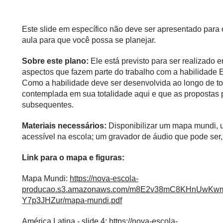
Este slide em específico não deve ser apresentado para
aula para que você possa se planejar.
Sobre este plano:
Ele está previsto para ser realizado
aspectos que fazem parte do trabalho com a habilidad
Como a habilidade deve ser desenvolvida ao longo de to
contemplada em sua totalidade aqui e que as propostas
subsequentes.
Materiais necessários:
Disponibilizar um mapa mundi, u
acessível na escola; um gravador de áudio que pode ser, 
Link para o mapa e figuras:
Mapa Mundi:
https://nova-escola-
producao.s3.amazonaws.com/m8E2v38mC8KHnUwK
Y7p3JHZur/mapa-mundi.pdf
América Latina - slide 4:
https://nova-escola-