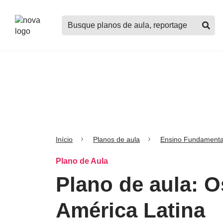
Logo
Buscar
Nova
planos
Escola
de
aula,
notícias,
cursos
e
mais
Início
Planos de aula
Ensino Fundamenta
Plano de Aula
Plano de aula: 
América Latina