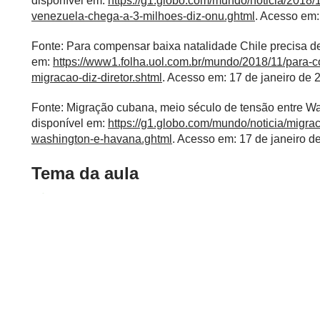
disponível em:
https://g1.globo.com/mundo/noticia/2018/
venezuela-chega-a-3-milhoes-diz-onu.ghtml
. Acesso em:
Fonte: Para compensar baixa natalidade Chile precisa de
em:
https://www1.folha.uol.com.br/mundo/2018/11/para-c
migracao-diz-diretor.shtml
. Acesso em: 17 de janeiro de 
Fonte: Migração cubana, meio século de tensão entre W
disponível em:
https://g1.globo.com/mundo/noticia/migr
washington-e-havana.ghtml
. Acesso em: 17 de janeiro d
Tema da aula