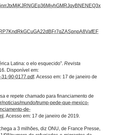
S6nrrJtxMjKJRNGEp36MjyhGMRJqyBNENEQ3x
MRP7KndRkGCuGA22dBFr7qZASpnpA8VafEF
ica Latina: o elo esquecido”.
Revista
016. Disponível em:
c-31-90-0177.pdf
. Acesso em: 17 de janeiro de
sa e repete chamado para financiamento de
br/noticias/mundo/trump-pede-que-mexico-
nciamento-de-
ml
. Acesso em: 17 de janeiro de 2019.
chega a 3 milhões, diz ONU, de France Presse,