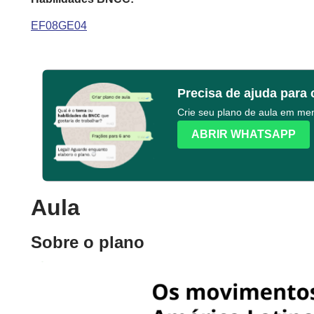
EF08GE04
Precisa de ajuda para 
Crie seu plano de aula em m
ABRIR WHATSAPP
Aula
Sobre o plano