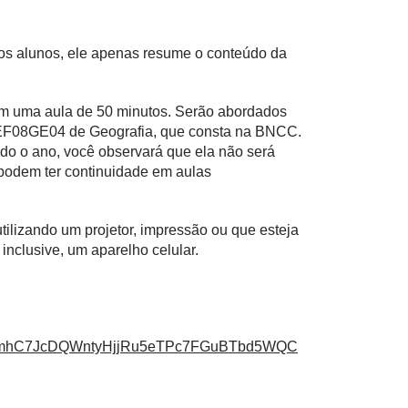
 os alunos, ele apenas resume o conteúdo da
 em uma aula de 50 minutos. Serão abordados
e EF08GE04 de Geografia, que consta na BNCC.
do o ano, você observará que ela não será
 podem ter continuidade em aulas
tilizando um projetor, impressão ou que esteja
inclusive, um aparelho celular.
wmhC7JcDQWntyHjjRu5eTPc7FGuBTbd5WQC