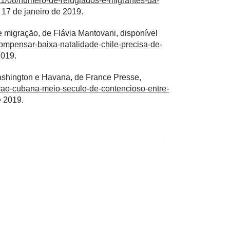
11/08/numero-de-refugiados-e-migrantes-da-
 17 de janeiro de 2019.
 migração, de Flávia Mantovani, disponível
ompensar-baixa-natalidade-chile-precisa-de-
2019.
ashington e Havana, de France Presse,
acao-cubana-meio-seculo-de-contencioso-entre-
e 2019.