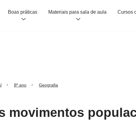
Boas práticas
Materiais para sala de aula
l
8º ano
Geografia
Os movimentos populac