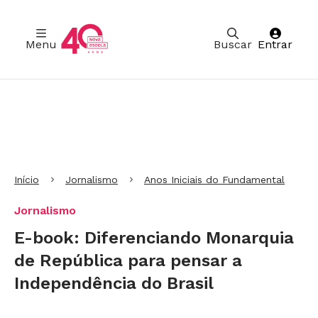
Menu
Buscar
Entrar
Ir para Cabeçalho
Ir para Menu
Ir para conteúdo principal
Ir para Rodapé
Início
Jornalismo
Anos Iniciais do Fundamental
Jornalismo
E-book: Diferenciando Monarquia
de República para pensar a
Independência do Brasil