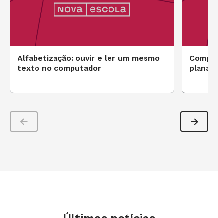
Alfabetização: ouvir e ler um mesmo
Compos
texto no computador
planas
Últimas notícias