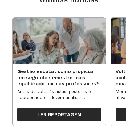
Gestão escolar: como propiciar
Volta às
um segundo semestre mais
acolhime
equilibrado para os professores?
novas ap
Antes da volta às aulas, gestores e
Momentos 
coordenadores devem analisar
ativa pode
resultados, definir prioridades e
para reorg
organizar ações para orientar o
propostas
LER REPORTAGEM
trabalho pedagógico ao longo do
período