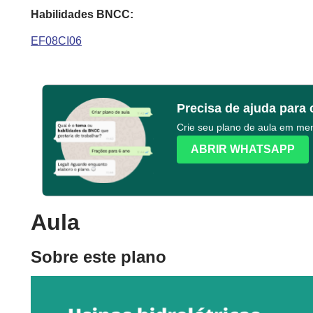
Habilidades BNCC:
EF08CI06
Precisa de ajuda para 
Crie seu plano de aula em m
ABRIR WHATSAPP
Aula
Sobre este plano