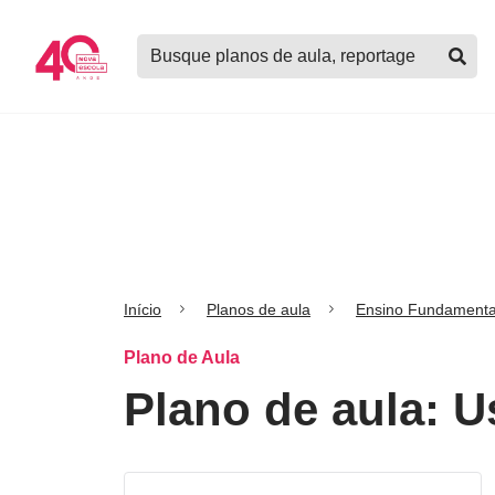
Logo
Buscar
Nova
planos
Escola
de
aula,
notícias,
cursos
e
mais
Início
Planos de aula
Ensino Fundamenta
Plano de Aula
Plano de aula: U