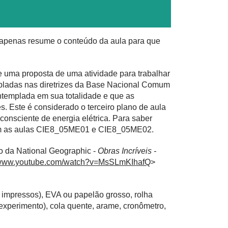
e apenas resume o conteúdo da aula para que
e uma proposta de uma atividade para trabalhar
pladas nas diretrizes da Base Nacional Comum
ntemplada em sua totalidade e que as
. Este é considerado o terceiro plano de aula
consciente de energia elétrica. Para saber
bém as aulas CIE8_05ME01 e CIE8_05ME02.
o da National Geographic -
Obras Incríveis -
//www.youtube.com/watch?v=MsSLmKIhafQ
>
 impressos), EVA ou papelão grosso, rolha
experimento), cola quente, arame, cronômetro,