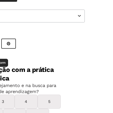
 transformações de energia envolvidas, e
a usina.
 elétrica (termelétricas, hidrelétricas, eólicas