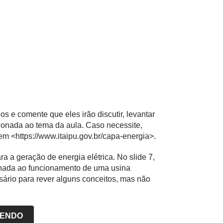
os e comente que eles irão discutir, levantar
ionada ao tema da aula. Caso necessite,
 em <
https://www.itaipu.gov.br/capa-energia
>.
a a geração de energia elétrica. No slide 7,
ionada ao funcionamento de uma usina
sário para rever alguns conceitos, mas não
LENDO