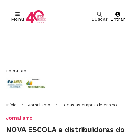
Menu
Buscar
Entrar
Ir para Cabeçalho
Ir para Menu
Ir para conteúdo principal
Ir para Rodapé
PARCERIA
Início
Jornalismo
Todas as etapas de ensino
Jornalismo
NOVA ESCOLA e distribuidoras do