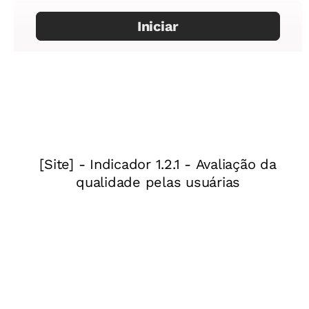
transformação da sociedade, a
Neoenergia
,
empresa que atua na geração, transmissão,
distribuição e comercialização de energia em
18 estados brasileiros e no Distrito Federal,
promove – por meio do Programa de Eficiência
Energética das distribuidoras Coelba, Celpe,
Cosern, Elektro e Neoenergia Distribuição
Brasília, regulado pela ANEEL – projetos
educacionais em parceria com as Secretarias
de Educação. Eles têm foco na eficiência
energética e são voltados para educadores e
alunos, potenciais multiplicadores de boas
práticas no uso da energia elétrica.
Virgínia Forte, especialista em eficiência