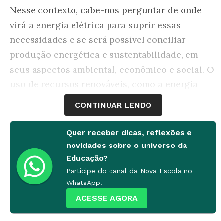
Nesse contexto, cabe-nos perguntar de onde
virá a energia elétrica para suprir essas
necessidades e se será possível conciliar
produção energética e sustentabilidade, em
seus aspectos ambiental, econômico e social. O
uso de recursos renováveis, como a energia
potencial hidráulica (gerada pelo
CONTINUAR LENDO
aproveitamento das águas, por meio de usinas
hidrelétricas), mudanças nos padrões de
Quer receber dicas, reflexões e
consumo e o uso consciente da energia elétrica
novidades sobre o universo da
podem ser determinantes para um mundo mais
Educação?
Participe do canal da Nova Escola no
sustentável.
WhatsApp.
Atenta a essa realidade e considerando a
ACESSE AGORA
Educação um importante vetor de