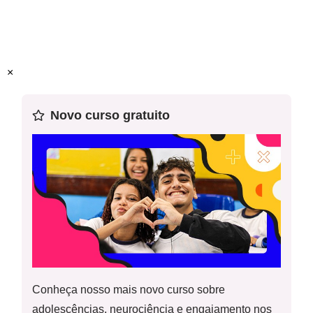
Objetivo(s) de aprendizagem
: Analisar a importância da
mudança de hábito individual para o bem ambiental coletivo
Habilidade (s) da Base
: (EF06GE11) Analisar distintas
×
interações das sociedades com a natureza, com base na
distribuição dos componentes físico-naturais, incluindo as
Novo curso gratuito
transformações da biodiversidade local e do mundo.
Conheça nosso mais novo curso sobre
adolescências, neurociência e engajamento nos