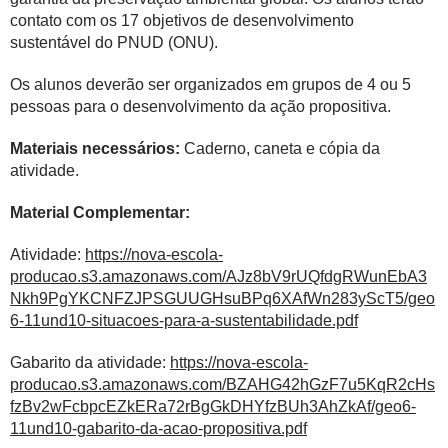
contato com os 17 objetivos de desenvolvimento
sustentável do PNUD (ONU).
Os alunos deverão ser organizados em grupos de 4 ou 5
pessoas para o desenvolvimento da ação propositiva.
Materiais necessários:
Caderno, caneta e cópia da
atividade.
Material Complementar:
Atividade:
https://nova-escola-
producao.s3.amazonaws.com/AJz8bV9rUQfdgRWunEbA3
Nkh9PgYKCNFZJPSGUUGHsuBPq6XAfWn283yScT5/geo
6-11und10-situacoes-para-a-sustentabilidade.pdf
Gabarito da atividade:
https://nova-escola-
producao.s3.amazonaws.com/BZAHG42hGzF7u5KqR2cHs
fzBv2wFcbpcEZkERa72rBgGkDHYfzBUh3AhZkAf/geo6-
11und10-gabarito-da-acao-propositiva.pdf