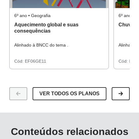
6º ano • Geografia
6º ano • G
Aquecimento global e suas
Chuva á
consequências
Alinhado à BNCC do tema .
Alinhado 
Cód:
EF06GE11
Cód:
EF0
VER TODOS OS PLANOS
Conteúdos relacionados