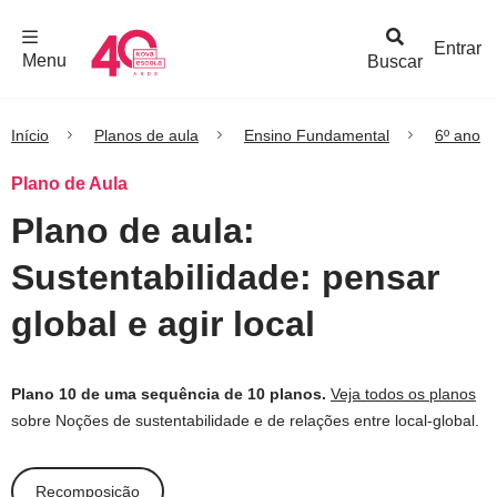
F
c
h
a
r
M
e
n
Logo
e
u
Entrar
Menu
Buscar
Nova
Escola
Início
Planos de aula
Ensino Fundamental
6º ano
Plano de Aula
Plano de aula:
Sustentabilidade: pensar
global e agir local
Plano 10 de uma sequência de 10 planos.
Veja todos os planos
sobre Noções de sustentabilidade e de relações entre local-global.
Recomposição