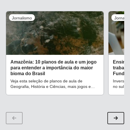
Jornalismo
Jornali
Amazônia: 10 planos de aula e um jogo
Ensino 
para entender a importância do maior
trabalh
bioma do Brasil
Fundam
Veja esta seleção de planos de aula de
Inversão
Geografia, História e Ciências, mais jogos e
no sul do
uma questão de prova que abordam questões
cotidian
como desmatamento
conceitos
aquecime
naturais