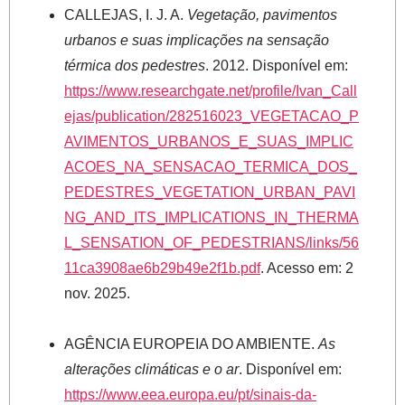
CALLEJAS, I. J. A.
Vegetação, pavimentos
urbanos e suas implicações na sensação
térmica dos pedestres
. 2012. Disponível em:
https://www.researchgate.net/profile/Ivan_Call
ejas/publication/282516023_VEGETACAO_P
AVIMENTOS_URBANOS_E_SUAS_IMPLIC
ACOES_NA_SENSACAO_TERMICA_DOS_
PEDESTRES_VEGETATION_URBAN_PAVI
NG_AND_ITS_IMPLICATIONS_IN_THERMA
L_SENSATION_OF_PEDESTRIANS/links/56
11ca3908ae6b29b49e2f1b.pdf
. Acesso em: 2
nov. 2025.
AGÊNCIA EUROPEIA DO AMBIENTE.
As
alterações climáticas e o ar
. Disponível em:
https://www.eea.europa.eu/pt/sinais-da-