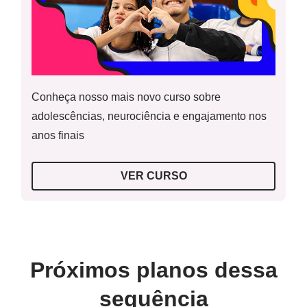
Conheça nosso mais novo curso sobre
adolescências, neurociência e engajamento nos
anos finais
VER CURSO
A
Figura 1
apresenta uma cena no gelo pintada por
Próximos planos dessa
Hendrick Avercamp (1585–1634). O frio extremo do inverno
de 1608, que inspirou essa cena, foi típico do período entre
sequência