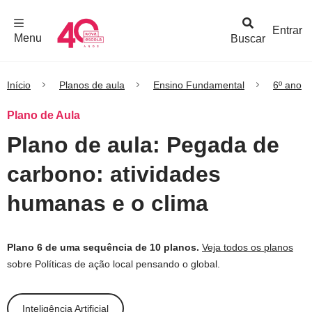
F
c
h
a
r
M
e
n
Logo
e
u
Entrar
Menu
Buscar
Nova
Escola
Início
Planos de aula
Ensino Fundamental
6º ano
Plano de Aula
Plano de aula: Pegada de
carbono: atividades
humanas e o clima
Plano 6 de uma sequência de 10 planos.
Veja todos os planos
sobre Políticas de ação local pensando o global.
Inteligência Artificial