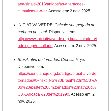
aea/sinais-2013/artigos/as-alteracoes-
climaticas-e-o-ar
. Acesso em: 2 nov. 2025.
INICIATIVA VERDE.
Calcule sua pegada de
carbono pessoal
. Disponível em:
http://www.iniciativaverde.org.br/calculadora/i
ndex.php#resultado
. Acesso em: 2 nov. 2025.
Brasil, alvo de tornados. Ciência Hoje
.
Disponível em:
https://cienciahoje.org.br/artigo/brasil-alvo-de-
tornados/#:~:text=No%20Brasil%20n%C3%A
3o%20existe%20um,tornados%20na%20d%
C3%A9cada%20de%201990
. Acesso em: 2
nov. 2025.