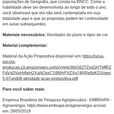
populações de Geografia, que consta na BNCC. Como a
habilidade deve ser desenvolvida ao longo de todo o ano,
você observará que ela não será contemplada em sua
totalidade aqui e que as propostas podem ter continuidade
em aulas subsequentes.
Materiais necessários:
Atividades do plano e lápis de cor.
Material complementar:
Material da Ação Propositiva disponível em:
https://nova-
escola-
producao.s3.amazonaws.com/zymmcWpS62TZvsGHTMfRZ
FdVsDVuHr6eH2XaNQxxCS9NHPXZXn74RRe8sKDS/geo
5-07und08-atividade-acao-propositiva.pdf
Para você saber mais:
Empresa Brasileira de Pesquisa Agropecuária
- EMBRAPA -
Agroenergia:
https://www.embrapa.br/agroenergia
acesso
em: 28/05/2019