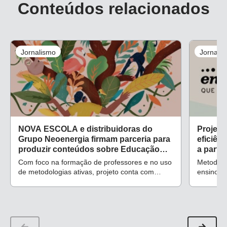
Conteúdos relacionados
Jornalismo
Jornali
NOVA ESCOLA e distribuidoras do
Projeto
Grupo Neoenergia firmam parceria para
eficiên
produzir conteúdos sobre Educação
a parti
Ambiental e eficiência energética
Com foco na formação de professores e no uso
Metodolog
de metodologias ativas, projeto conta com
ensino re
cursos, planos de aula e reportagens
implemen