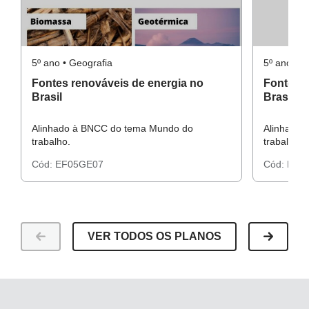
5º ano • Geografia
5º ano • G
Fontes renováveis de energia no
Fontes n
Brasil
Brasil
Alinhado à BNCC do tema Mundo do
Alinhado 
trabalho.
trabalho.
Cód:
EF05GE07
Cód:
EF0
VER TODOS OS PLANOS