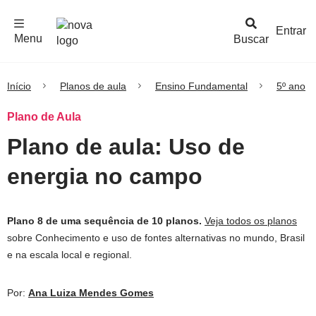
F
c
h
a
r
M
e
n
Logo
e
u
Entrar
Menu
Buscar
Nova
Escola
Início
Planos de aula
Ensino Fundamental
5º ano
Plano de Aula
Plano de aula: Uso de
energia no campo
Plano 8 de uma sequência de 10 planos.
Veja todos os planos
sobre Conhecimento e uso de fontes alternativas no mundo, Brasil
e na escala local e regional.
Por:
Ana Luiza Mendes Gomes