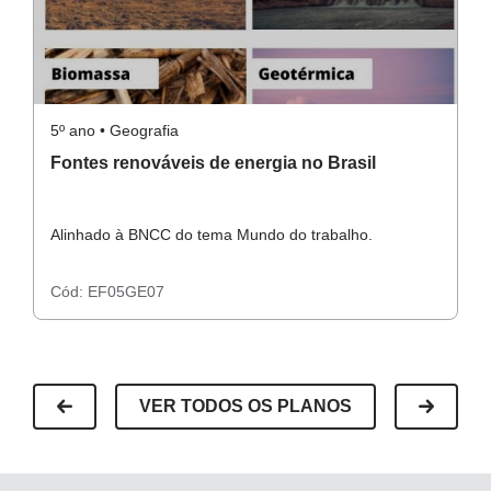
5º ano • Geografia
5º
Fontes renováveis de energia no Brasil
F
Alinhado à BNCC do tema Mundo do trabalho.
Al
Cód:
EF05GE07
C
VER TODOS OS PLANOS