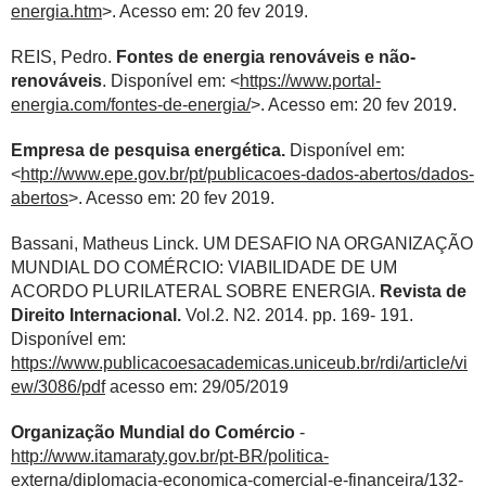
energia.htm
>. Acesso em: 20 fev 2019.
REIS, Pedro.
Fontes de energia renováveis e não-
renováveis
. Disponível em: <
https://www.portal-
energia.com/fontes-de-energia/
>. Acesso em: 20 fev 2019.
Empresa de pesquisa energética.
Disponível em:
<
http://www.epe.gov.br/pt/publicacoes-dados-abertos/dados-
abertos
>. Acesso em: 20 fev 2019.
Bassani, Matheus Linck. UM DESAFIO NA ORGANIZAÇÃO
MUNDIAL DO COMÉRCIO: VIABILIDADE DE UM
ACORDO PLURILATERAL SOBRE ENERGIA.
Revista de
Direito Internacional.
Vol.2. N2. 2014. pp. 169- 191.
Disponível em:
https://www.publicacoesacademicas.uniceub.br/rdi/article/vi
ew/3086/pdf
acesso em: 29/05/2019
Organização Mundial do Comércio
-
http://www.itamaraty.gov.br/pt-BR/politica-
externa/diplomacia-economica-comercial-e-financeira/132-