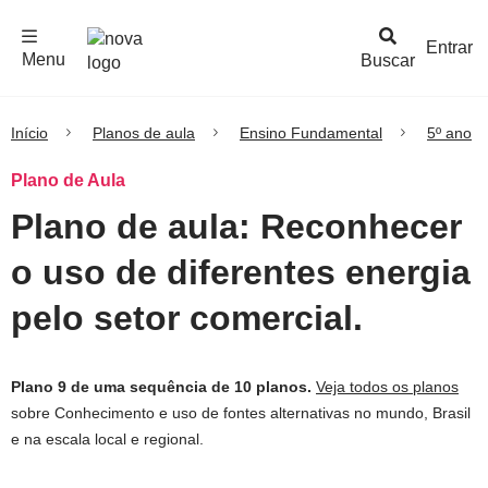
F
c
h
a
r
M
e
n
Logo
e
u
Entrar
Menu
Buscar
Nova
Escola
Início
Planos de aula
Ensino Fundamental
5º ano
Plano de Aula
Plano de aula: Reconhecer
o uso de diferentes energia
pelo setor comercial.
Plano 9 de uma sequência de 10 planos.
Veja todos os planos
sobre Conhecimento e uso de fontes alternativas no mundo, Brasil
e na escala local e regional.