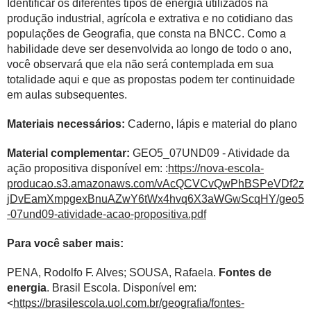
Identificar os diferentes tipos de energia utilizados na
produção industrial, agrícola e extrativa e no cotidiano das
populações de Geografia, que consta na BNCC. Como a
habilidade deve ser desenvolvida ao longo de todo o ano,
você observará que ela não será contemplada em sua
totalidade aqui e que as propostas podem ter continuidade
em aulas subsequentes.
Materiais necessários:
Caderno, lápis e material do plano
Material complementar:
GEO5_07UND09 - Atividade da
ação propositiva disponível em: :
https://nova-escola-
producao.s3.amazonaws.com/vAcQCVCvQwPhBSPeVDf2z
jDvEamXmpgexBnuAZwY6tWx4hvq6X3aWGwScqHY/geo5
-07und09-atividade-acao-propositiva.pdf
Para você saber mais:
PENA, Rodolfo F. Alves; SOUSA, Rafaela.
Fontes de
energia
. Brasil Escola. Disponível em:
<
https://brasilescola.uol.com.br/geografia/fontes-