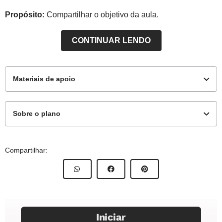
Propósito:
Compartilhar o objetivo da aula.
CONTINUAR LENDO
Materiais de apoio
Sobre o plano
Para o professor
Este plano de aula foi elaborado pelo Time de Autores
Compartilhar:
NOVA ESCOLA
Guia de intervenção
Autor:
Andresa Prata Cirino Cuginotti
Mentor:
Elisa Greenhalgh Vilalta