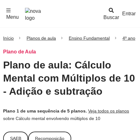
F
c
h
a
r
M
e
n
Logo
e
u
Entrar
Menu
Buscar
Nova
Escola
Início
Planos de aula
Ensino Fundamental
4º ano
Plano de Aula
Plano de aula: Cálculo
Mental com Múltiplos de 10
- Adição e subtração
Plano 1 de uma sequência de 5 planos.
Veja todos os planos
sobre Cálculo mental envolvendo múltiplos de 10
SAEB
Recomposição