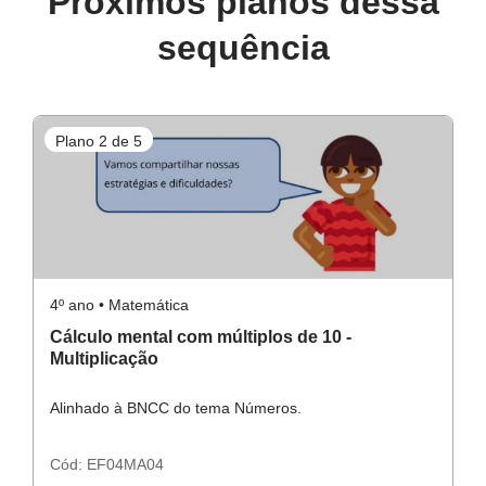
Próximos planos dessa
Para o aluno
Conceito-chave
sequência
Adição e subtração, cálculo mental.
Atividades Complementares
Recursos necessários
Plano 2 de 5
P
Lápis;
papel.
Atividade Principal
4º ano • Matemática
4º
Cálculo mental com múltiplos de 10 -
C
Multiplicação
Alinhado à BNCC do tema Números.
A
Atividade Raio X
Cód:
EF04MA04
C