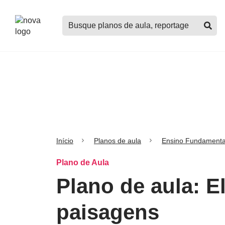
Logo
Buscar
Nova
planos
Escola
de
aula,
notícias,
cursos
e
mais
Início
Planos de aula
Ensino Fundamenta
Plano de Aula
Plano de aula: 
paisagens