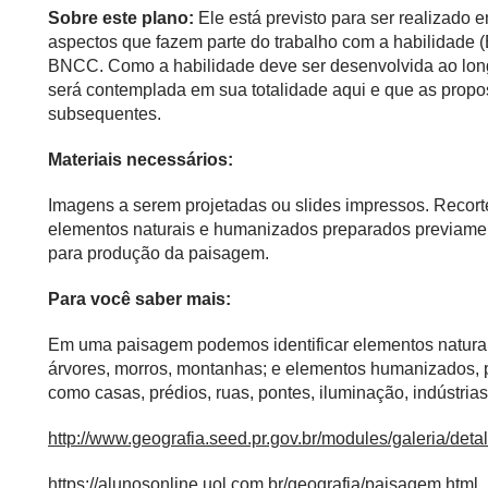
Sobre este plano:
Ele está previsto para ser realizado
aspectos que fazem parte do trabalho com a habilidade
BNCC. Como a habilidade deve ser desenvolvida ao long
será contemplada em sua totalidade aqui e que as propo
subsequentes.
Materiais necessários:
Imagens a serem projetadas ou slides impressos. Recor
elementos naturais e humanizados preparados previament
para produção da paisagem.
Para você saber mais:
Em uma paisagem podemos identificar elementos naturais
árvores, morros, montanhas; e elementos humanizados,
como casas, prédios, ruas, pontes, iluminação, indústrias
http://www.geografia.seed.pr.gov.br/modules/galeria/de
https://alunosonline.uol.com.br/geografia/paisagem.html