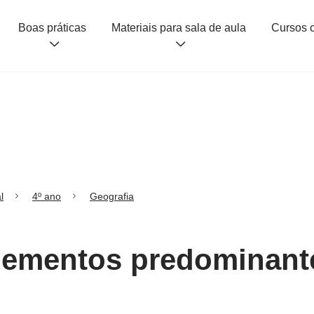
Boas práticas
Materiais para sala de aula
l
4º ano
Geografia
Elementos predominant